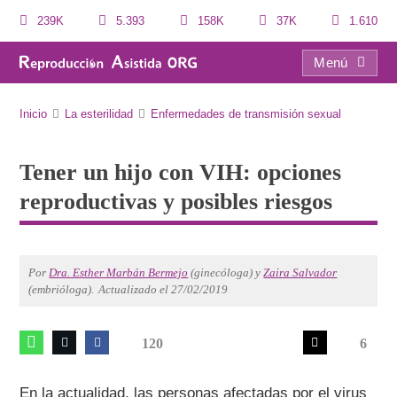
239K
5.393
158K
37K
1.610
Menú
Tener un hijo con VIH: opciones reproductivas y posibles riesgos
Inicio
La esterilidad
Enfermedades de transmisión sexual
Tener un hijo con VIH: opciones
reproductivas y posibles riesgos
Por
Dra. Esther Marbán Bermejo
(ginecóloga) y
Zaira Salvador
(embrióloga).
Actualizado el 27/02/2019
120
6
En la actualidad, las personas afectadas por el virus