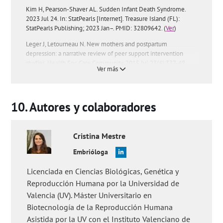
Kim H, Pearson-Shaver AL. Sudden Infant Death Syndrome.
2023 Jul 24. In: StatPearls [Internet]. Treasure Island (FL):
StatPearls Publishing; 2023 Jan–. PMID: 32809642. (
Ver
)
Leger J, Letourneau N. New mothers and postpartum
depression: a narrative review of peer support intervention
studies. Health Soc Care Community. 2015 Jul;23(4):337-48.
Ver más
doi: 10.1111/hsc.12125. Epub 2014 Oct 27. PMID: 25346377.
(
Ver
)
Logsdon MC, Davis DW, Myers JA, Masterson KM, Rushton JA,
Autores y colaboradores
Lauf AP. Do New Mothers Understand the Risk Factors for
Maternal Mortality? MCN Am J Matern Child Nurs. 2018
Jul/Aug;43(4):201-205. doi:
Cristina
Mestre
10.1097/NMC.0000000000000434. PMID: 29553947. (
Ver
)
Paladine HL, Blenning CE, Strangas Y. Postpartum Care: An
Embrióloga
Approach to the Fourth Trimester. Am Fam Physician. 2019 Oct
15;100(8):485-491. PMID: 31613576. (
Licenciada en Ciencias Biológicas, Genética y
Ver
)
Reproducción Humana por la Universidad de
Priyadarshi M, Balachander B, Sankar MJ. Effect of sleep position
Valencia (UV). Máster Universitario en
in term healthy newborns on sudden infant death syndrome
and other infant outcomes: A systematic review. J Glob Health.
Biotecnología de la Reproducción Humana
2022 Jul 16;12:12001. doi: 10.7189/jogh.12.12001. PMID:
Asistida por la UV con el Instituto Valenciano de