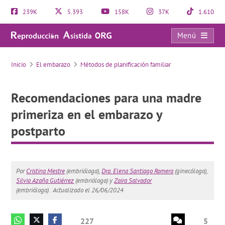
239K
5.393
158K
37K
1.610
Menú
Recomendaciones para una madre primeriza en el embarazo y postparto
Inicio
El embarazo
Métodos de planificación familiar
Recomendaciones para una madre
primeriza en el embarazo y
postparto
Por
Cristina Mestre
(embrióloga),
Dra. Elena Santiago Romero
(ginecóloga),
Silvia Azaña Gutiérrez
(embrióloga) y
Zaira Salvador
(embrióloga).
Actualizado el 26/06/2024
227
5