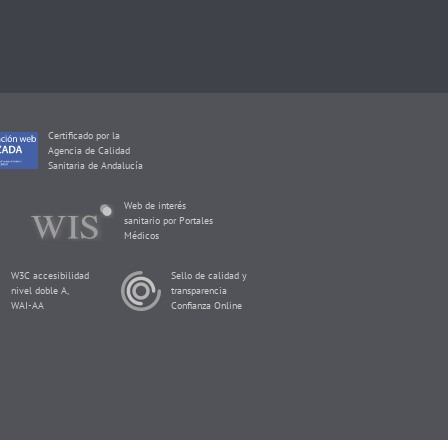
Certificado por la
Agencia de Calidad
Sanitaria de Andalucía
Web de interés
sanitario por Portales
Médicos
W3C accesibilidad
Sello de calidad y
nivel doble A,
transparencia
WAI-AA
Confianza Online