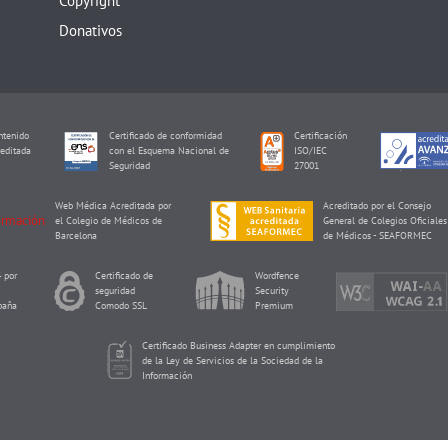
Copyright
Donativos
tenido
Certificado de conformidad
Certificación
editada
con el Esquema Nacional de
ISO/IEC
I
Seguridad
27001
Web Médica Acreditada por
Acreditado por el Consejo
el Colegio de Médicos de
General de Colegios Oficiales
Barcelona
de Médicos - SEAFORMEC
 por
Certificado de
Wordfence
seguridad
Security
paña
Comodo SSL
Premium
Certificado Business Adapter en cumplimiento
de la Ley de Servicios de la Sociedad de la
Información
Reproducción Asistida ORG Copyright © 2026 de Eureka Fertility.