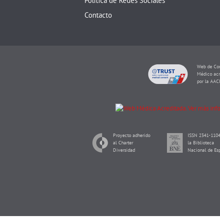
Política de Redes Sociales
Contacto
Web de Con
Médico acr
por la AAC
Proyecto adherido
ISSN 2341-1104
al Charter
la Biblioteca
Diversidad
Nacional de Es