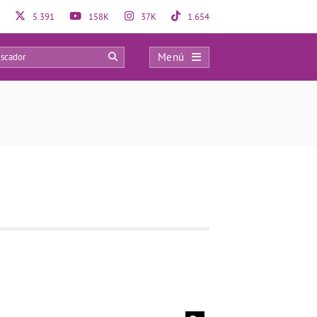
5.391
158K
37K
1.654
Menú
0