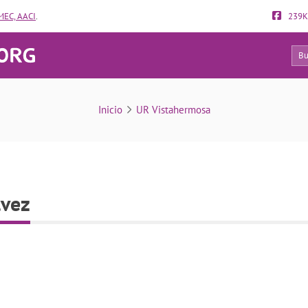
EC, AACI
.
239K
2
dr-jose-jesus-lopez-galvez
Inicio
UR Vistahermosa
lvez