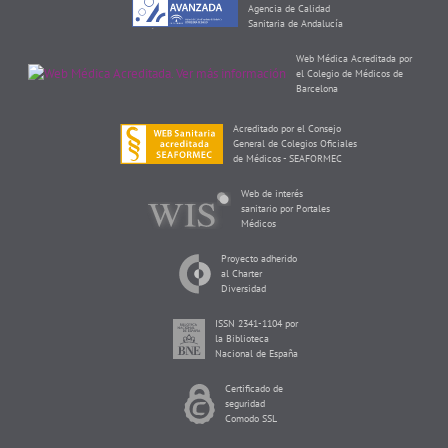
Agencia de Calidad
Sanitaria de Andalucía
Web Médica Acreditada por
el Colegio de Médicos de
Barcelona
Acreditado por el Consejo
General de Colegios Oficiales
de Médicos - SEAFORMEC
Web de interés
sanitario por Portales
Médicos
Proyecto adherido
al Charter
Diversidad
ISSN 2341-1104 por
la Biblioteca
Nacional de España
Certificado de
seguridad
Comodo SSL