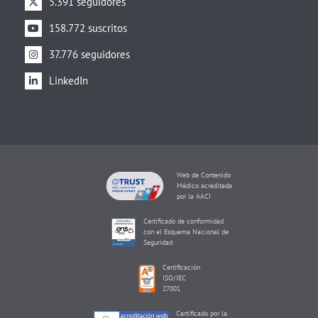
5.391 seguidores
158.772 suscritos
37.776 seguidores
LinkedIn
Web de Contenido
Médico acreditada
por la AACI
Certificado de conformidad
con el Esquema Nacional de
Seguridad
Certificación
ISO/IEC
27001
Certificado por la