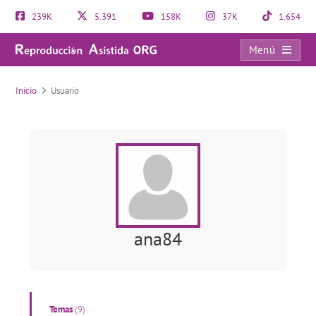
239K
5.391
158K
37K
1.654
Menú
Usuario
Inicio
Usuario
ana84
Temas
(9)