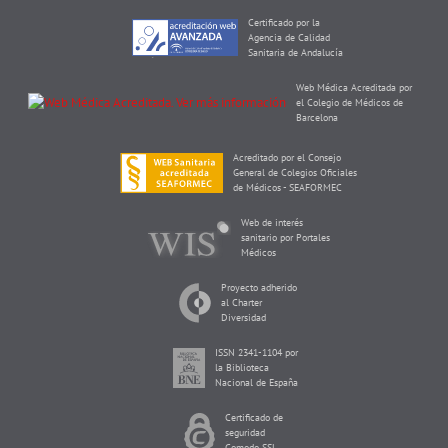
Certificado por la
Agencia de Calidad
Sanitaria de Andalucía
Web Médica Acreditada por
el Colegio de Médicos de
Barcelona
Acreditado por el Consejo
General de Colegios Oficiales
de Médicos - SEAFORMEC
Web de interés
sanitario por Portales
Médicos
Proyecto adherido
al Charter
Diversidad
ISSN 2341-1104 por
la Biblioteca
Nacional de España
Certificado de
seguridad
Comodo SSL