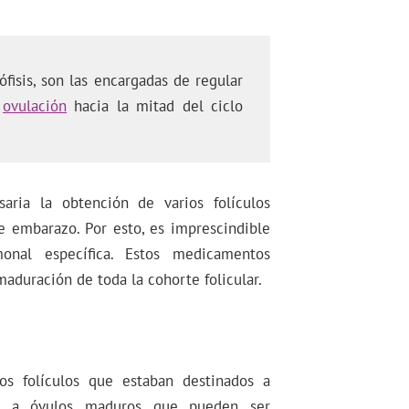
ófisis, son las encargadas de regular
a
ovulación
hacia la mitad del ciclo
aria la obtención de varios folículos
e embarazo. Por esto, es imprescindible
onal específica. Estos medicamentos
maduración de toda la cohorte folicular.
os folículos que estaban destinados a
gar a óvulos maduros que pueden ser