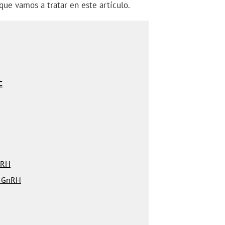
que vamos a tratar en este artículo.
C
nRH
a GnRH