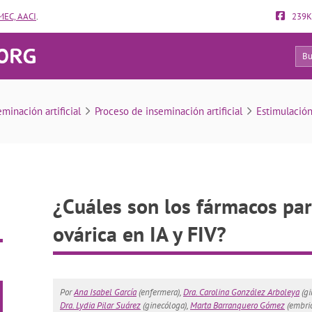
EC, AACI
.
239K
787
rmacos para la estimulación ovárica en IA y FIV?
eminación artificial
Proceso de inseminación artificial
Estimulación
¿Cuáles son los fármacos par
ovárica en IA y FIV?
Por
Ana Isabel García
(enfermera),
Dra. Carolina González Arboleya
(gi
Dra. Lydia Pilar Suárez
(ginecóloga),
Marta Barranquero Gómez
(embri