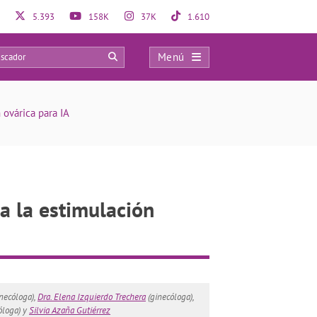
5.393
158K
37K
1.610
Menú
22
 ovárica para IA
a la estimulación
necóloga),
Dra. Elena Izquierdo Trechera
(ginecóloga),
óloga) y
Silvia Azaña Gutiérrez