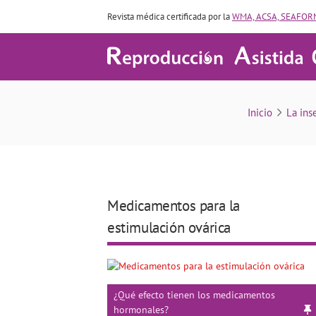
Revista médica certificada por la
WMA, ACSA, SEAFORM
¿Cuáles son los fá
Inicio
La ins
Medicamentos para la
estimulación ovárica
¿Qué efecto tienen los medicamentos
hormonales?