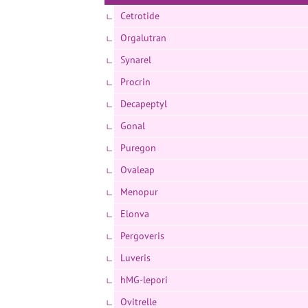
Cetrotide
Orgalutran
Synarel
Procrin
Decapeptyl
Gonal
Puregon
Ovaleap
Menopur
Elonva
Pergoveris
Luveris
hMG-lepori
Ovitrelle