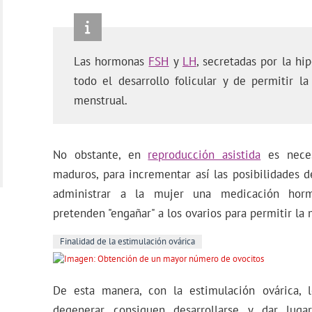
Las hormonas
FSH
y
LH
, secretadas por la hip
todo el desarrollo folicular y de permitir l
menstrual.
No obstante, en
reproducción asistida
es neces
maduros, para incrementar así las posibilidades d
administrar a la mujer una medicación horm
pretenden "engañar" a los ovarios para permitir la 
Finalidad de la estimulación ovárica
De esta manera, con la estimulación ovárica, l
degenerar consiguen desarrollarse y dar lu