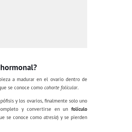
n hormonal?
pieza a madurar en el ovario dentro de
o que se conoce como
cohorte folicular
.
pófisis y los ovarios, finalmente solo uno
r completo y convertirse en un
folículo
o que se conoce como
atresia
) y se pierden