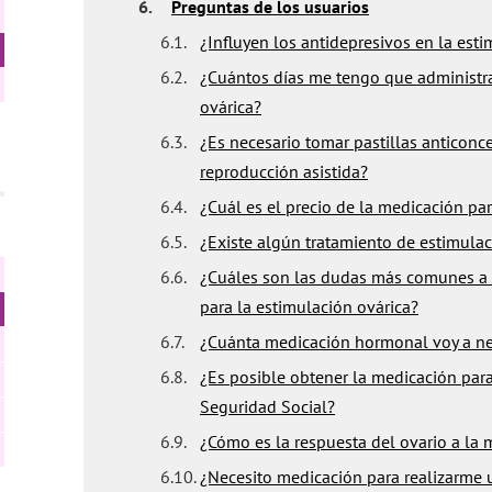
6.
Preguntas de los usuarios
6.1.
¿Influyen los antidepresivos en la est
6.2.
¿Cuántos días me tengo que administra
ovárica?
6.3.
¿Es necesario tomar pastillas anticonc
reproducción asistida?
6.4.
¿Cuál es el precio de la medicación par
6.5.
¿Existe algún tratamiento de estimulac
6.6.
¿Cuáles son las dudas más comunes a 
para la estimulación ovárica?
6.7.
¿Cuánta medicación hormonal voy a nec
6.8.
¿Es posible obtener la medicación para
Seguridad Social?
6.9.
¿Cómo es la respuesta del ovario a la
6.10.
¿Necesito medicación para realizarme 