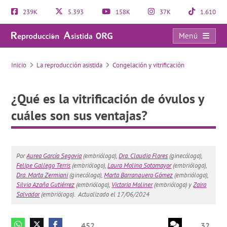
239K
5.393
158K
37K
1.610
Menú
¿Qué es la vitrificación de óvulos y cuáles son sus ventajas?
Inicio
La reproducción asistida
Congelación y vitrificación
¿Qué es la vitrificación de óvulos y
cuáles son sus ventajas?
Por
Aurea García Segovia
(embrióloga),
Dra. Claudia Flores
(ginecóloga),
Felipe Gallego Terris
(embriólogo),
Laura Molina Sotomayor
(embrióloga),
Dra. Marta Zermiani
(ginecóloga),
Marta Barranquero Gómez
(embrióloga),
Silvia Azaña Gutiérrez
(embrióloga),
Victoria Moliner
(embrióloga) y
Zaira
Salvador
(embrióloga).
Actualizado el 17/06/2024
452
32