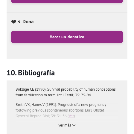
❤️ 3. Dona
Hacer un donativo
Bibliografía
Boklage CE (1990). Survival probability of human conceptions
from fertilization to term. Int J Fertil; 35: 75-94
Breth VK, Hanes V (1991). Prognosis of a new pregnancy
following previous spontaneous abortions. Eur J Obstet
Gynecol Reprod Biol; 39: 31-36 (
Ver
)
Ver más
De la Fuente, P. (1997). Aborto espontáneo. En: Fabre E, editor.
Manual de asistencia a la patología obstétrica. Sociedad