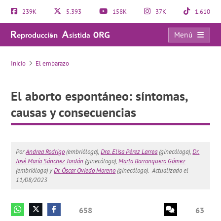
239K
5.393
158K
37K
1.610
Menú
El aborto espontáneo: síntomas, causas y consecuencias
Inicio
El embarazo
El aborto espontáneo: síntomas,
causas y consecuencias
Por
Andrea Rodrigo
(embrióloga),
Dra. Elisa Pérez Larrea
(ginecóloga),
Dr.
José María Sánchez Jordán
(ginecólogo),
Marta Barranquero Gómez
(embrióloga) y
Dr. Óscar Oviedo Moreno
(ginecólogo).
Actualizado el
11/08/2023
658
63