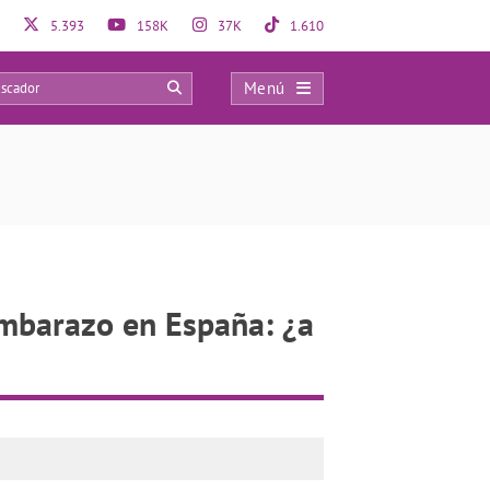
5.393
158K
37K
1.610
Menú
1
embarazo en España: ¿a