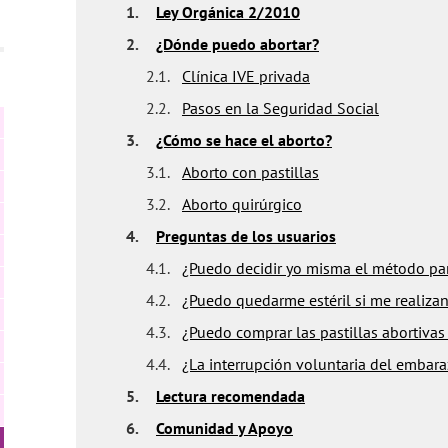
1.
Ley Orgánica 2/2010
2.
¿Dónde puedo abortar?
2.1.
Clínica IVE privada
2.2.
Pasos en la Seguridad Social
3.
¿Cómo se hace el aborto?
3.1.
Aborto con pastillas
3.2.
Aborto quirúrgico
4.
Preguntas de los usuarios
4.1.
¿Puedo decidir yo misma el método par
4.2.
¿Puedo quedarme estéril si me realiza
4.3.
¿Puedo comprar las pastillas abortivas
4.4.
¿La interrupción voluntaria del embar
5.
Lectura recomendada
6.
Comunidad y Apoyo