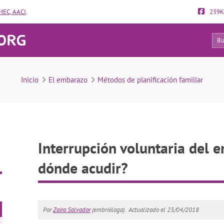
EC, AACI
.
239K
140
ntaria del embarazo en España: ¿a dónde acudir?
Inicio
El embarazo
Métodos de planificación familiar
Interrupción voluntaria del 
dónde acudir?
Por
Zaira Salvador
(embrióloga).
Actualizado el 23/04/2018