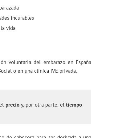
mbarazada
ades incurables
la vida
ión voluntaria del embarazo en España
ocial o en una clínica IVE privada.
 el
precio
y, por otra parte, el
tiempo
co de cabecera para ser derivada a una