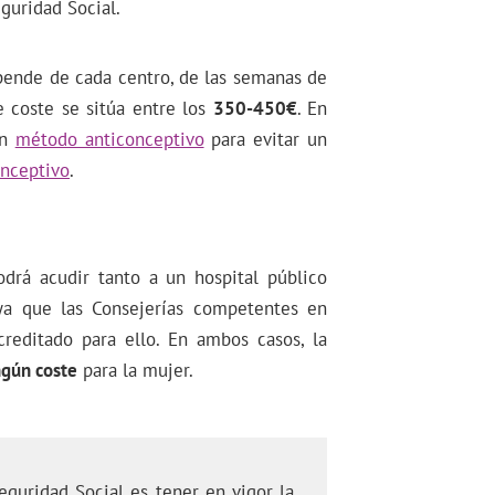
eguridad Social.
epende de cada centro, de las semanas de
e coste se sitúa entre los
350-450€
. En
un
método anticonceptivo
para evitar un
onceptivo
.
odrá acudir tanto a un hospital público
 ya que las Consejerías competentes en
editado para ello. En ambos casos, la
ngún coste
para la mujer.
eguridad Social es tener en vigor la