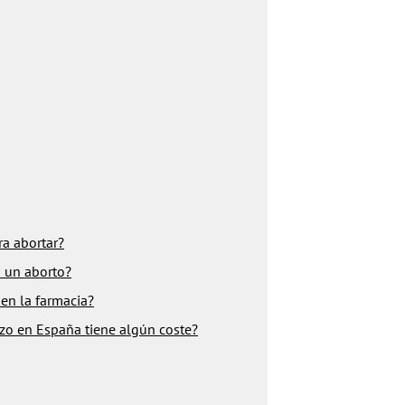
a abortar?
n un aborto?
 en la farmacia?
azo en España tiene algún coste?