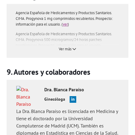
Agencia Española de Medicamentos y Productos Sanitarios.
CIMA. Progynova 1 mg comprimidos recubiertos. Prospecto:
información para el usuario. (
ver
)
Agencia Española de Medicamentos y Productos Sanitarios.
CIMA. Progynova 500 microgramos/24 horas parches
trnsdérmicos. Prospecto: información para el usuario.
Ver más
Preguntas de los usuarios:
'¿Para qué se usa progynova antes de
la estimulación ovárica?'
,
'¿Es lo mismo Progynova y Progeffik?'
,
'¿Para qué sirve el medicamento Progynova?'
,
'¿Progynova
Autores y colaboradores
engorda?'
,
'¿Se puede tomar Progynova en el embarazo?'
y
'¿Cuál es el precio de Progynova?'
.
Dra.
Blanca
Paraíso
Ginecóloga
La Dra. Blanca Paraíso es licenciada en Medicina y
tiene el doctorado por la Universidad
Complutense de Madrid (UCM). También es
diplomada en Estadística en Ciencias de la Salud.