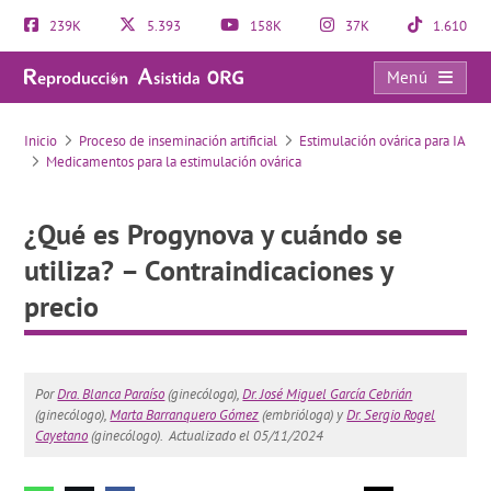
239K
5.393
158K
37K
1.610
Menú
¿Qué es Progynova y cuándo se utiliza? – Contraindicaciones y precio
Inicio
Proceso de inseminación artificial
Estimulación ovárica para IA
Medicamentos para la estimulación ovárica
¿Qué es Progynova y cuándo se
utiliza? – Contraindicaciones y
precio
Por
Dra. Blanca Paraíso
(ginecóloga),
Dr. José Miguel García Cebrián
(ginecólogo),
Marta Barranquero Gómez
(embrióloga) y
Dr. Sergio Rogel
Cayetano
(ginecólogo).
Actualizado el 05/11/2024