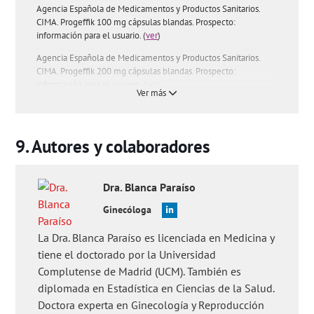
Agencia Española de Medicamentos y Productos Sanitarios.
CIMA. Progeffik 100 mg cápsulas blandas. Prospecto:
información para el usuario. (
ver
)
Agencia Española de Medicamentos y Productos Sanitarios.
CIMA. Progeffik 200 mg cápsulas blandas. Prospecto:
información para el usuario. (
ver
)
Ver más
Preguntas de los usuarios:
'¿Cuánto tiempo se toma el
Progeffik?'
,
'¿Es lo mismo Progynova y Progeffik?'
y
'¿El
Progeffik engorda?'
.
Autores y colaboradores
Dra.
Blanca
Paraíso
Ginecóloga
La Dra. Blanca Paraíso es licenciada en Medicina y
tiene el doctorado por la Universidad
Complutense de Madrid (UCM). También es
diplomada en Estadística en Ciencias de la Salud.
Doctora experta en Ginecología y Reproducción