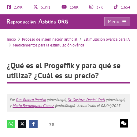
239K
5.391
158K
37K
1.654
Menú
¿Qué es el Progeffik y para qué se utiliza? ¿Cuál es su precio?
Inicio
Proceso de inseminación artificial
Estimulación ovárica para IA
Medicamentos para la estimulación ovárica
¿Qué es el Progeffik y para qué se
utiliza? ¿Cuál es su precio?
Por
Dra. Blanca Paraíso
(ginecóloga),
Dr. Gustavo Daniel Carti
(ginecólogo)
y
Marta Barranquero Gómez
(embrióloga).
Actualizado el 08/04/2025
78