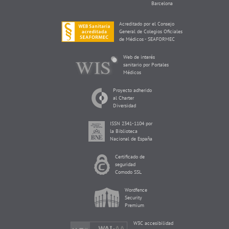
Barcelona
Acreditado por el Consejo
General de Colegios Oficiales
de Médicos - SEAFORMEC
Web de interés
sanitario por Portales
Médicos
Proyecto adherido
al Charter
Diversidad
ISSN 2341-1104 por
la Biblioteca
Nacional de España
Certificado de
seguridad
Comodo SSL
Wordfence
Security
Premium
W3C accesibilidad