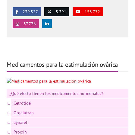
239.527
5.391
158.772
37.776
Medicamentos para la estimulación ovárica
¿Qué efecto tienen los medicamentos hormonales?
Cetrotide
Orgalutran
Synarel
Procrin