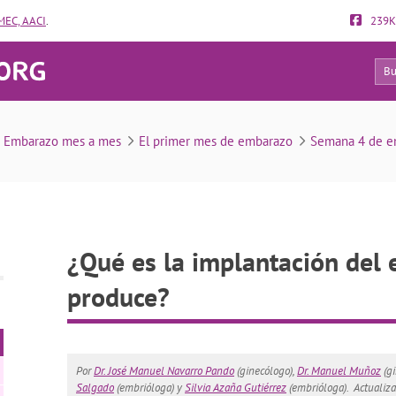
EC, AACI
.
239K
481
 implantación del embrión y cuándo se produce?
Embarazo mes a mes
El primer mes de embarazo
Semana 4 de e
¿Qué es la implantación del
produce?
Por
Dr. José Manuel Navarro Pando
(ginecólogo),
Dr. Manuel Muñoz
(gi
Salgado
(embrióloga) y
Silvia Azaña Gutiérrez
(embrióloga).
Actualiz