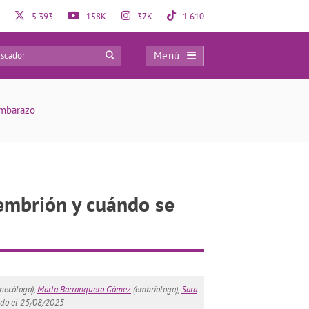
5.393
158K
37K
1.610
Menú
88
mbarazo
 embrión y cuándo se
necólogo),
Marta Barranquero Gómez
(embrióloga),
Sara
ado el 25/08/2025