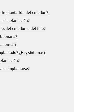
 de implantación del embrión?
ón e implantación?
to, del embrión o del feto?
brionaria?
 anormal?
mplantado? ¿Hay síntomas?
plantación?
o en implantarse?