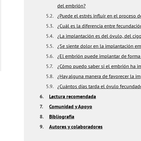
del embrión?
5.2.
¿Puede el estrés influir en el proceso
5.3.
¿Cuál es la diferencia entre fecundaci
5.4.
¿La implantación es del óvulo, del cigo
5.5.
¿Se siente dolor en la implantación em
5.6.
¿El embrión puede implantar de forma
5.7.
¿Cómo puedo saber si el embrión ha i
5.8.
¿Hay alguna manera de favorecer la im
5.9.
¿Cuántos días tarda el óvulo fecundad
6.
Lectura recomendada
7.
Comunidad y Apoyo
8.
Bibliografía
9.
Autores y colaboradores