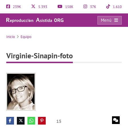
239K
5.393
158K
37K
1.610
Menú
Virginie-Sinapin-foto
Inicio
Equipo
Virginie-Sinapin-foto
15