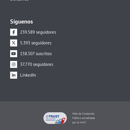
Síguenos
239.589 seguidores
5.393 seguidores
158.507 suscritos
37.770 seguidores
LinkedIn
Web de Contenido
Médico acreditada
por la AACI