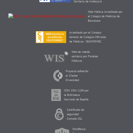
Sanitaria de Andalucía
Web Médica Acreditada por
el Colegio de Médicos de
Barcelona
Acreditado por el Consejo
General de Colegios Oficiales
de Médicos - SEAFORMEC
Web de interés
sanitario por Portales
Médicos
Proyecto adherido
al Charter
Diversidad
ISSN 2341-1104 por
la Biblioteca
Nacional de España
Certificado de
seguridad
Comodo SSL
Wordfence