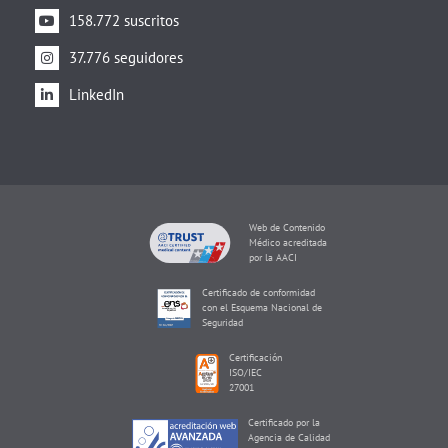
158.772 suscritos
37.776 seguidores
LinkedIn
Web de Contenido
Médico acreditada
por la AACI
Certificado de conformidad
con el Esquema Nacional de
Seguridad
Certificación
ISO/IEC
27001
Certificado por la
Agencia de Calidad