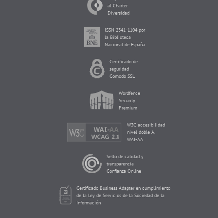
al Charter
Diversidad
ISSN 2341-1104 por
la Biblioteca
Nacional de España
Certificado de
seguridad
Comodo SSL
Wordfence
Security
Premium
W3C accesibilidad
nivel doble A,
WAI-AA
Sello de calidad y
transparencia
Confianza Online
Certificado Business Adapter en cumplimiento
de la Ley de Servicios de la Sociedad de la
Información