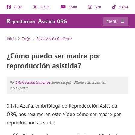
239K
5.391
158K
37K
1.654
Menú
FAQs
Inicio
FAQs
Silvia Azaña Gutiérrez
¿Cómo puedo ser madre por
reproducción asistida?
Por
Silvia Azaña Gutiérrez
(embrióloga).
Última actualización:
27/12/2021
Silvia Azaña, embrióloga de Reproducción Asistida
ORG, nos resume en este vídeo cómo ser madre por
reproducción asistida: