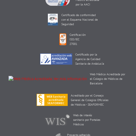
por la AACI
Certificado de conformidad
con el Esquema Nacional de
Seguridad
Certificación
ISO/IEC
27001
Certificado por la
Agencia de Calidad
Sanitaria de Andalucía
Web Médica Acreditada por
el Colegio de Médicos de
Barcelona
Acreditado por el Consejo
General de Colegios Oficiales
de Médicos - SEAFORMEC
Web de interés
sanitario por Portales
Médicos
Proyecto adherido