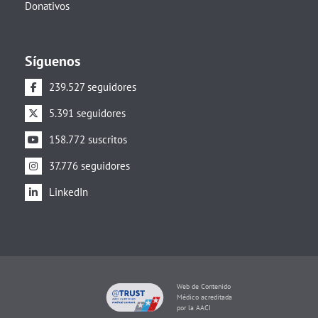
Donativos
Síguenos
239.527 seguidores
5.391 seguidores
158.772 suscritos
37.776 seguidores
LinkedIn
Web de Contenido
Médico acreditada
por la AACI