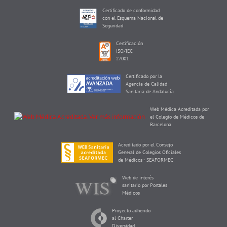
Certificado de conformidad
con el Esquema Nacional de
Seguridad
Certificación
ISO/IEC
27001
Certificado por la
Agencia de Calidad
Sanitaria de Andalucía
Web Médica Acreditada por
el Colegio de Médicos de
Barcelona
Acreditado por el Consejo
General de Colegios Oficiales
de Médicos - SEAFORMEC
Web de interés
sanitario por Portales
Médicos
Proyecto adherido
al Charter
Diversidad