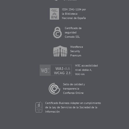
ISSN 2341-1104 por
la Biblioteca
Nacional de España
Certificado de
seguridad
Comodo SSL
Wordfence
Security
Premium
W3C accesibilidad
nivel doble A,
WAI-AA
Sello de calidad y
transparencia
Confianza Online
Certificado Business Adapter en cumplimiento
de la Ley de Servicios de la Sociedad de la
Información