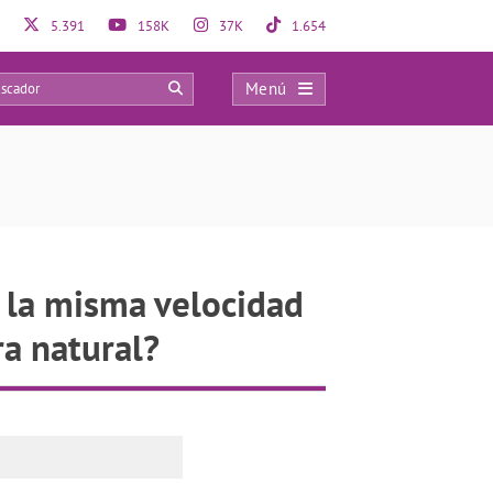
5.391
158K
37K
1.654
Menú
0
a la misma velocidad
a natural?