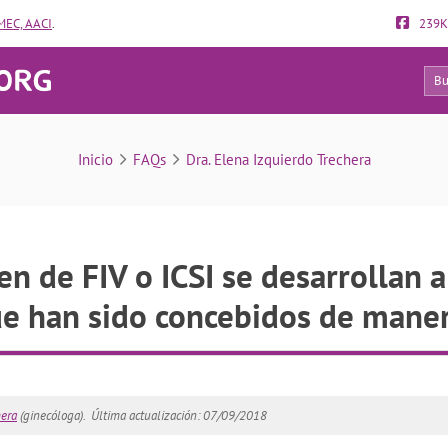
EC, AACI
.
239K
138
FAQs
Inicio
FAQs
Dra. Elena Izquierdo Trechera
en de FIV o ICSI se desarrollan 
ue han sido concebidos de maner
hera
(ginecóloga).
Última actualización: 07/09/2018