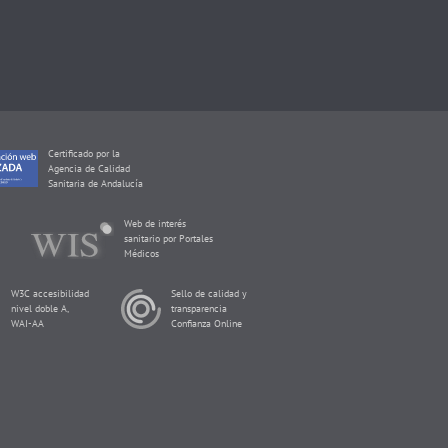
Certificado por la
Agencia de Calidad
Sanitaria de Andalucía
Web de interés
sanitario por Portales
Médicos
W3C accesibilidad
Sello de calidad y
nivel doble A,
transparencia
WAI-AA
Confianza Online