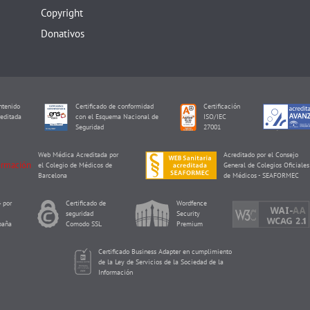
Copyright
Donativos
tenido
Certificado de conformidad
Certificación
editada
con el Esquema Nacional de
ISO/IEC
I
Seguridad
27001
Web Médica Acreditada por
Acreditado por el Consejo
el Colegio de Médicos de
General de Colegios Oficiales
Barcelona
de Médicos - SEAFORMEC
 por
Certificado de
Wordfence
seguridad
Security
paña
Comodo SSL
Premium
Certificado Business Adapter en cumplimiento
de la Ley de Servicios de la Sociedad de la
Información