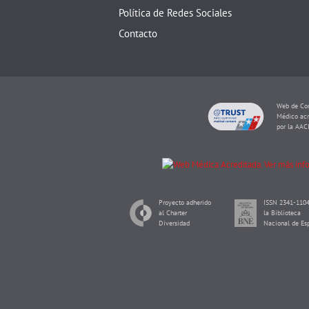
Política de Redes Sociales
Contacto
Web de Con
Médico acr
por la AAC
Proyecto adherido
ISSN 2341-1104
al Charter
la Biblioteca
Diversidad
Nacional de Es