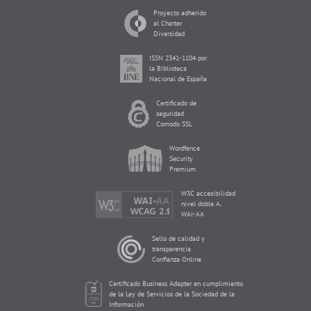
Proyecto adherido
al Charter
Diversidad
ISSN 2341-1104 por
la Biblioteca
Nacional de España
Certificado de
seguridad
Comodo SSL
Wordfence
Security
Premium
W3C accesibilidad
nivel doble A,
WAI-AA
Sello de calidad y
transparencia
Confianza Online
Certificado Business Adapter en cumplimiento
de la Ley de Servicios de la Sociedad de la
Información