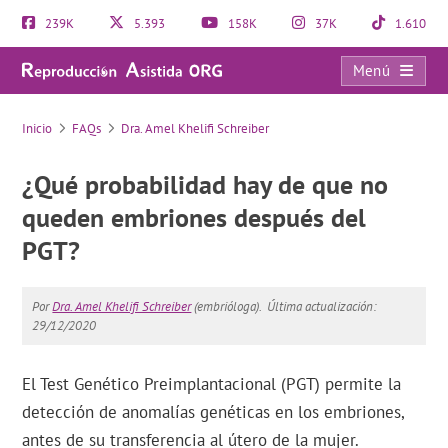
239K
5.393
158K
37K
1.610
Menú
FAQs
Inicio
FAQs
Dra. Amel Khelifi Schreiber
¿Qué probabilidad hay de que no
queden embriones después del
PGT?
Por
Dra. Amel Khelifi Schreiber
(embrióloga).
Última actualización:
29/12/2020
El Test Genético Preimplantacional (PGT) permite la
detección de anomalías genéticas en los embriones,
antes de su transferencia al útero de la mujer.