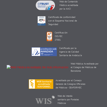
Web de Contenido
Médico acreditada
por la AACI
Certificado de conformidad
con el Esquema Nacional de
Seguridad
Certificación
ISO/IEC
27001
Certificado por la
Agencia de Calidad
Sanitaria de Andalucía
Web Médica Acreditada por
el Colegio de Médicos de
Barcelona
Acreditado por el Consejo
General de Colegios Oficiales
de Médicos - SEAFORMEC
Web de interés
sanitario por Portales
Médicos