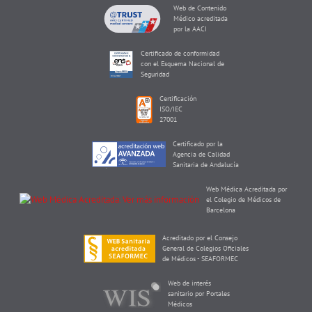
Web de Contenido
Médico acreditada
por la AACI
Certificado de conformidad
con el Esquema Nacional de
Seguridad
Certificación
ISO/IEC
27001
Certificado por la
Agencia de Calidad
Sanitaria de Andalucía
Web Médica Acreditada por
el Colegio de Médicos de
Barcelona
Acreditado por el Consejo
General de Colegios Oficiales
de Médicos - SEAFORMEC
Web de interés
sanitario por Portales
Médicos