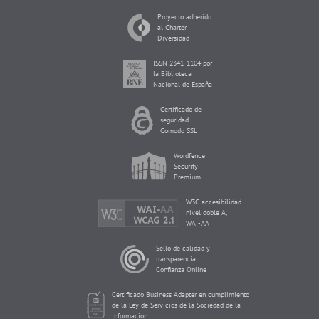
Proyecto adherido
al Charter
Diversidad
ISSN 2341-1104 por
la Biblioteca
Nacional de España
Certificado de
seguridad
Comodo SSL
Wordfence
Security
Premium
W3C accesibilidad
nivel doble A,
WAI-AA
Sello de calidad y
transparencia
Confianza Online
Certificado Business Adapter en cumplimiento
de la Ley de Servicios de la Sociedad de la
Información