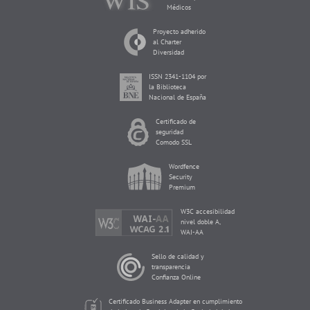
Médicos
Proyecto adherido
al Charter
Diversidad
ISSN 2341-1104 por
la Biblioteca
Nacional de España
Certificado de
seguridad
Comodo SSL
Wordfence
Security
Premium
W3C accesibilidad
nivel doble A,
WAI-AA
Sello de calidad y
transparencia
Confianza Online
Certificado Business Adapter en cumplimiento