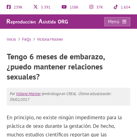
239K
5.391
158K
37K
1.654
Menú
FAQs
Inicio
FAQs
Victoria Moliner
Tengo 6 meses de embarazo,
¿puedo mantener relaciones
sexuales?
Por
Victoria Moliner
(embrióloga en CREA).
Última actualización:
09/02/2017
En principio, no existe ningún impedimento para la
práctica de sexo durante la gestación. De hecho,
muchos estudios científicos reportan que las