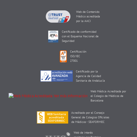
Web de Contenido
Médico acreditada
por la AACI
Certificado de conformidad
con el Esquema Nacional de
Seguridad
Certificación
ISO/IEC
27001
Certificado por la
Agencia de Calidad
Sanitaria de Andalucía
Web Médica Acreditada por
el Colegio de Médicos de
Barcelona
Acreditado por el Consejo
General de Colegios Oficiales
de Médicos - SEAFORMEC
Web de interés