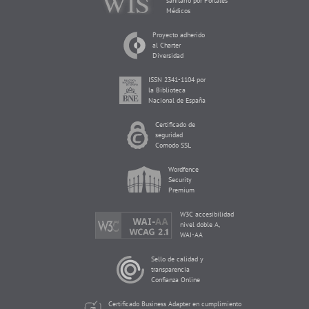
sanitario por Portales
Médicos
Proyecto adherido
al Charter
Diversidad
ISSN 2341-1104 por
la Biblioteca
Nacional de España
Certificado de
seguridad
Comodo SSL
Wordfence
Security
Premium
W3C accesibilidad
nivel doble A,
WAI-AA
Sello de calidad y
transparencia
Confianza Online
Certificado Business Adapter en cumplimiento