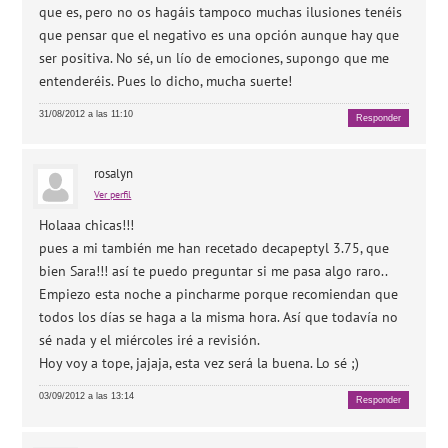
que es, pero no os hagáis tampoco muchas ilusiones tenéis
que pensar que el negativo es una opción aunque hay que
ser positiva. No sé, un lío de emociones, supongo que me
entenderéis. Pues lo dicho, mucha suerte!
31/08/2012 a las 11:10
Responder
rosalyn
Ver perfil
Holaaa chicas!!!
pues a mi también me han recetado decapeptyl 3.75, que
bien Sara!!! así te puedo preguntar si me pasa algo raro..
Empiezo esta noche a pincharme porque recomiendan que
todos los días se haga a la misma hora. Así que todavía no
sé nada y el miércoles iré a revisión.
Hoy voy a tope, jajaja, esta vez será la buena. Lo sé ;)
03/09/2012 a las 13:14
Responder