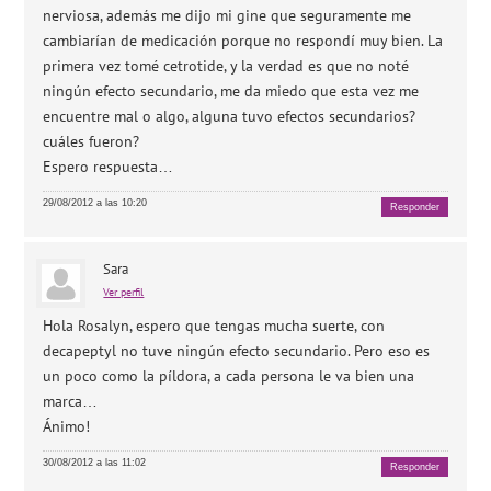
nerviosa, además me dijo mi gine que seguramente me
cambiarían de medicación porque no respondí muy bien. La
primera vez tomé cetrotide, y la verdad es que no noté
ningún efecto secundario, me da miedo que esta vez me
encuentre mal o algo, alguna tuvo efectos secundarios?
cuáles fueron?
Espero respuesta…
29/08/2012 a las 10:20
Responder
Sara
Ver perfil
Hola Rosalyn, espero que tengas mucha suerte, con
decapeptyl no tuve ningún efecto secundario. Pero eso es
un poco como la píldora, a cada persona le va bien una
marca…
Ánimo!
30/08/2012 a las 11:02
Responder