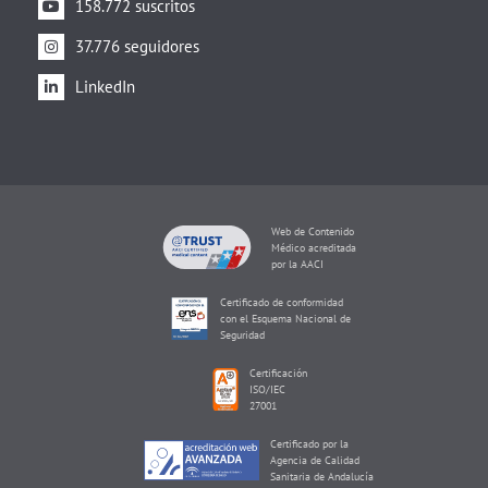
158.772 suscritos
37.776 seguidores
LinkedIn
Web de Contenido
Médico acreditada
por la AACI
Certificado de conformidad
con el Esquema Nacional de
Seguridad
Certificación
ISO/IEC
27001
Certificado por la
Agencia de Calidad
Sanitaria de Andalucía