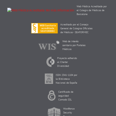
Web Médica Acreditada por
el Colegio de Médicos de
Barcelona
Acreditado por el Consejo
General de Colegios Oficiales
de Médicos - SEAFORMEC
Web de interés
sanitario por Portales
Médicos
Proyecto adherido
al Charter
Diversidad
ISSN 2341-1104 por
la Biblioteca
Nacional de España
Certificado de
seguridad
Comodo SSL
Wordfence
Security