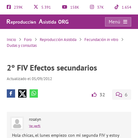
239K
5.391
158K
37K
1.654
Menú
2º FIV Efectos secundarios
Inicio
Foro
Reproducción Asistida
Fecundación in vitro
Dudas y consultas
2º FIV Efectos secundarios
Actualizado el 05/09/2012
32
6
rosalyn
Ver perfil
Hola chicas, el lunes empiezo con mi segunda FIV y estoy