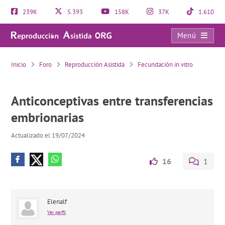
239K
5.393
158K
37K
1.610
Menú
Anticonceptivas entre transferencias embrionarias
Inicio
Foro
Reproducción Asistida
Fecundación in vitro
Anticonceptivas entre transferencias
embrionarias
Actualizado el 19/07/2024
16
1
Elenalf
Ver perfil