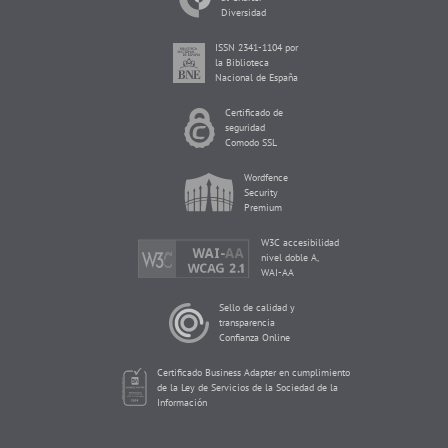
Diversidad
ISSN 2341-1104 por
la Biblioteca
Nacional de España
Certificado de
seguridad
Comodo SSL
Wordfence
Security
Premium
W3C accesibilidad
nivel doble A,
WAI-AA
Sello de calidad y
transparencia
Confianza Online
Certificado Business Adapter en cumplimiento
de la Ley de Servicios de la Sociedad de la
Información