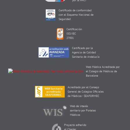
por la AACI
Certificado de conformidad
con el Esquema Nacional de
Seguridad
Certificación
ISO/IEC
27001
Certificado por la
Agencia de Calidad
Sanitaria de Andalucía
Web Médica Acreditada por
el Colegio de Médicos de
Barcelona
Acreditado por el Consejo
General de Colegios Oficiales
de Médicos - SEAFORMEC
Web de interés
sanitario por Portales
Médicos
Proyecto adherido
al Charter