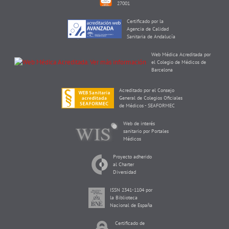
27001
Certificado por la
Agencia de Calidad
Sanitaria de Andalucía
Web Médica Acreditada por
el Colegio de Médicos de
Barcelona
Acreditado por el Consejo
General de Colegios Oficiales
de Médicos - SEAFORMEC
Web de interés
sanitario por Portales
Médicos
Proyecto adherido
al Charter
Diversidad
ISSN 2341-1104 por
la Biblioteca
Nacional de España
Certificado de