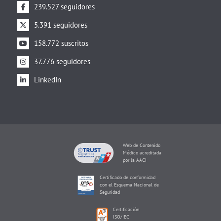
239.527 seguidores
5.391 seguidores
158.772 suscritos
37.776 seguidores
LinkedIn
Web de Contenido
Médico acreditada
por la AACI
Certificado de conformidad
con el Esquema Nacional de
Seguridad
Certificación
ISO/IEC