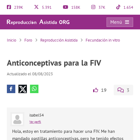
239K
5.391
158K
37K
1.654
Menú
Anticonceptivas para la FIV
Inicio
Foro
Reproducción Asistida
Fecundación in vitro
Anticonceptivas para la FIV
Actualizado el 08/08/2023
19
3
isabel54
Ver perfil
Hola, estoy en tratamiento para hacer una FIV. Me han
mandado pastillas anticonceptivas, pero he tenido efectos