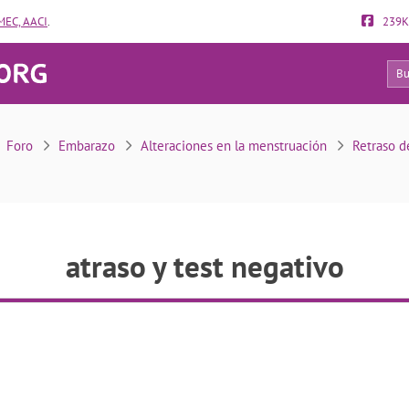
EC, AACI
.
239K
25
atraso y test negativo
Foro
Embarazo
Alteraciones en la menstruación
Retraso d
atraso y test negativo