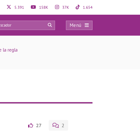
5.391
158K
37K
1.654
Menú
0
e la regla
27
2