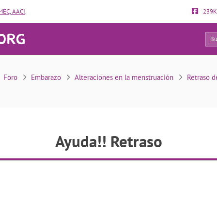
EC, AACI
.
239K
21
Ayuda!! Retraso
Foro
Embarazo
Alteraciones en la menstruación
Retraso d
Ayuda!! Retraso