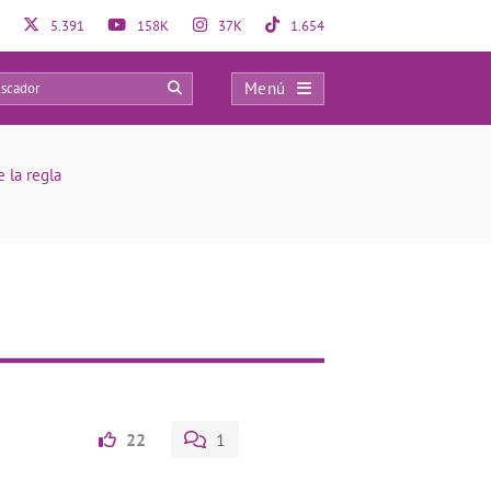
5.391
158K
37K
1.654
Menú
0
e la regla
22
1