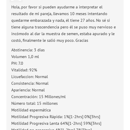
Hola, por favor si pueden ayudarme a interpretar el
resultado de mi pareja, llevamos 10 meses intentando
quedarme embarazada y nada, él tiene 27 años. No sé si
tiene alguna trascendencia pero él se puso muy nervioso e
incómodo al dar la muestra de semen, estaba apurado y le
costó, finalmente le salió muy poco. Gracias
Abstinencia: 3 dias
Volumen 1,0 ml
PH: 7.0
Vitalidad: 92%
Licuefaccion: Normal
Consistencia: Normal
Apariencia: Normal
Concentración: 15 Millones/ml
Número total: 15 millones
Motilidad espermática
Motilidad Progresiva Rápida: 1%[1-2hrs] 0%[3hrs]
Motilidad Progresiva Lenta 64%[1-2hrs] 59%[3hrs]