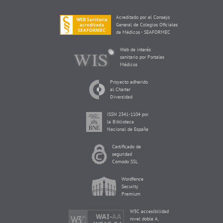
Acreditado por el Consejo
General de Colegios Oficiales
de Médicos - SEAFORMEC
Web de interés
sanitario por Portales
Médicos
Proyecto adherido
al Charter
Diversidad
ISSN 2341-1104 por
la Biblioteca
Nacional de España
Certificado de
seguridad
Comodo SSL
Wordfence
Security
Premium
W3C accesibilidad
nivel doble A,