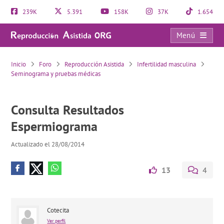
239K
5.391
158K
37K
1.654
Menú
Consulta Resultados Espermiograma
Inicio
Foro
Reproducción Asistida
Infertilidad masculina
Seminograma y pruebas médicas
Consulta Resultados
Espermiograma
Actualizado el 28/08/2014
13
4
Cotecita
Ver perfil