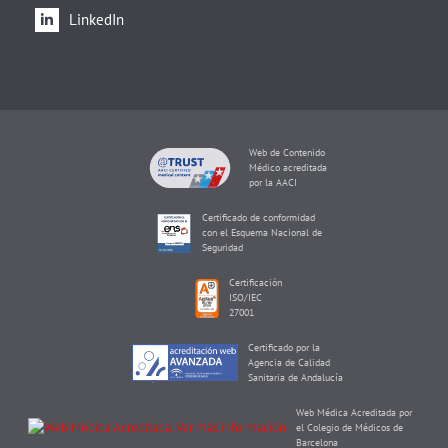
LinkedIn
Web de Contenido
Médico acreditada
por la AACI
Certificado de conformidad
con el Esquema Nacional de
Seguridad
Certificación
ISO/IEC
27001
Certificado por la
Agencia de Calidad
Sanitaria de Andalucía
Web Médica Acreditada por
el Colegio de Médicos de
Barcelona