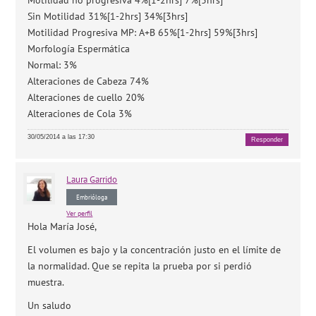
Motilidad no progresiva 4%[1-2hrs] 7%[3hrs]
Sin Motilidad 31%[1-2hrs] 34%[3hrs]
Motilidad Progresiva MP: A+B 65%[1-2hrs] 59%[3hrs]
Morfología Espermática
Normal: 3%
Alteraciones de Cabeza 74%
Alteraciones de cuello 20%
Alteraciones de Cola 3%
30/05/2014 a las 17:30
Responder
Laura
Garrido
Embrióloga
Ver perfil
Hola María José,
El volumen es bajo y la concentración justo en el límite de
la normalidad. Que se repita la prueba por si perdió
muestra.
Un saludo