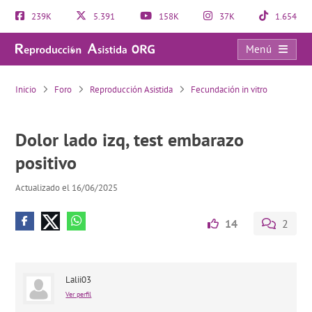
239K
5.391
158K
37K
1.654
Menú
Dolor lado izq, test embarazo positivo
Inicio
Foro
Reproducción Asistida
Fecundación in vitro
Dolor lado izq, test embarazo
positivo
Actualizado el 16/06/2025
14
2
Lalii03
Ver perfil