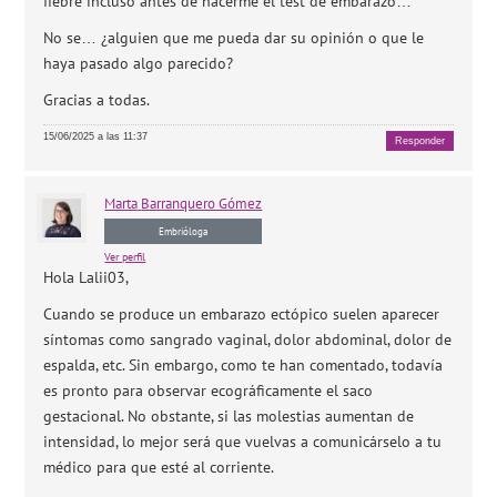
fiebre incluso antes de hacerme el test de embarazo…
No se… ¿alguien que me pueda dar su opinión o que le
haya pasado algo parecido?
Gracias a todas.
15/06/2025 a las 11:37
Responder
Marta
Barranquero Gómez
Embrióloga
Ver perfil
Hola Lalii03,
Cuando se produce un embarazo ectópico suelen aparecer
síntomas como sangrado vaginal, dolor abdominal, dolor de
espalda, etc. Sin embargo, como te han comentado, todavía
es pronto para observar ecográficamente el saco
gestacional. No obstante, si las molestias aumentan de
intensidad, lo mejor será que vuelvas a comunicárselo a tu
médico para que esté al corriente.