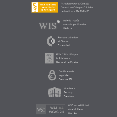
Acreditado por el Consejo
General de Colegios Oficiales
de Médicos - SEAFORMEC
Web de interés
sanitario por Portales
Médicos
Proyecto adherido
al Charter
Diversidad
ISSN 2341-1104 por
la Biblioteca
Nacional de España
Certificado de
seguridad
Comodo SSL
Wordfence
Security
Premium
W3C accesibilidad
nivel doble A,
WAI-AA