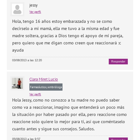
jessy
Ver perfil
Hola, tengo 16 años estoy embarazada y no se como
decirselo a mi mamá, ella me tuvo a la misma edad y fue
madre soltera, gracias a Dios tengo el apoyo de mi pareja,
pero quiero que me digan como creen que reaccionará :c
ayuda
03/08/2013 a las 12:20
Responder
Clara
Miret Lucio
Farmacéutica y embrióloga
Ver perfil
Hola Jessy, como no conozco a tu madre no puedo saber
como va a reaccionar, imagino que entenderá un poco más
la situación por haber pasado por ella, pero reaccione como
reaccione solo quiere lo mejor para ti, así que coméntaselo
cuanto antes y sigue sus consejos. Saludos.
05/08/2013 a las 9:57