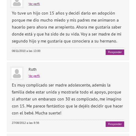
Ver perfil
Yo tuve un hijo con 15 años y decidí darlo en adopción
porque me dio mucho miedo y mis padres me animaron a
hacerlo pero ahora me arrepiento. Ahora me gustaría saber
donde está y que ha sido de su vida. Voy a ser madre de mi
segundo hijo y me gustaría que conociera a su hermano.
08/11/2010 a las 13:00
Responder
Ruth
Ver perfil
Es muy complicado ser madre adolescente, además la
familia debe estar unida y mostrarle todo el apoyo, porque
si afrontar un embarazo con 30 es complicado, me imagino
con 15. Me parece fantástico que le dejéis decidir que hacer
con el bebé. Mucha suerte!
27/08/2012 a las 8:56
Responder