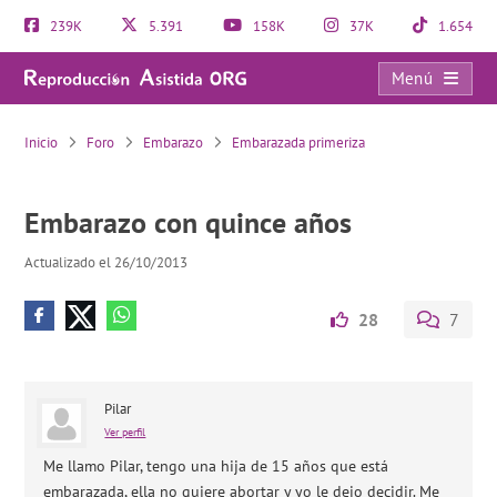
239K
5.391
158K
37K
1.654
Menú
Embarazo con quince años
Inicio
Foro
Embarazo
Embarazada primeriza
Embarazo con quince años
Actualizado el 26/10/2013
28
7
Pilar
Ver perfil
Me llamo Pilar, tengo una hija de 15 años que está
embarazada, ella no quiere abortar y yo le dejo decidir. Me