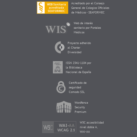
Acreditado por el Consejo
General de Colegios Oficiales
de Médicos - SEAFORMEC
Web de interés
sanitario por Portales
Médicos
Proyecto adherido
al Charter
Diversidad
ISSN 2341-1104 por
la Biblioteca
Nacional de España
Certificado de
seguridad
Comodo SSL
Wordfence
Security
Premium
W3C accesibilidad
nivel doble A,
WAI-AA