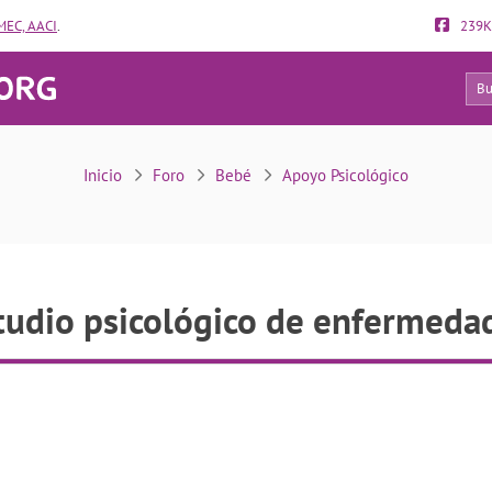
EC, AACI
.
239K
23
Estudio psicológico de enfermedades
Inicio
Foro
Bebé
Apoyo Psicológico
tudio psicológico de enfermeda