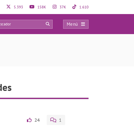
5.393
158K
37K
1.610
Menú
0
des
24
1