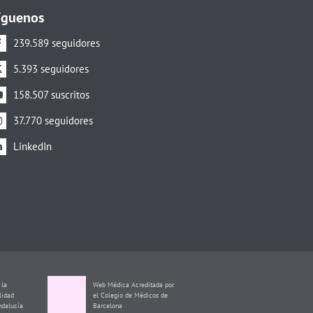
íguenos
239.589 seguidores
5.393 seguidores
158.507 suscritos
37.770 seguidores
LinkedIn
Certificado por la
Agencia de Calidad
Sanitaria de Andalucía