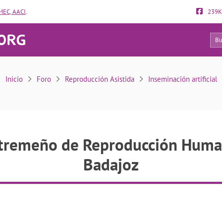
EC, AACI
.
239K
22
Reproducción Humana Asistida (CERHA) Badajoz
Inicio
Foro
Reproducción Asistida
Inseminación artificial
xtremeño de Reproducción Huma
Badajoz