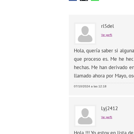
rl5del
Ver perfil
Hola, quería saber si algu
que proceso es. Me he hech
hechas. Me han derivado en
llamado ahora por Mayo, os
07/10/2024 a las 12:18
Lyj2412
Ver perfil
Hola !!! Yo estoy en lista d