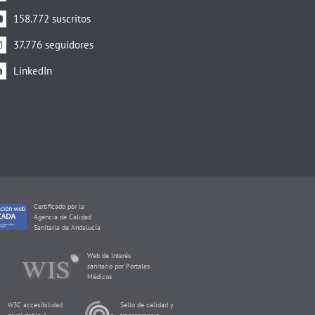
158.772 suscritos
37.776 seguidores
LinkedIn
Certificado por la
Agencia de Calidad
Sanitaria de Andalucía
Web de interés
sanitario por Portales
Médicos
W3C accesibilidad
Sello de calidad y