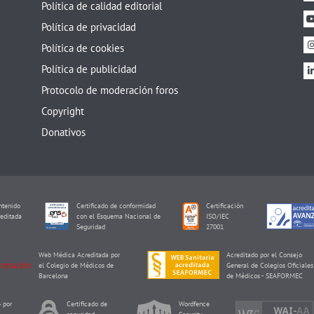
Política de calidad editorial
Política de privacidad
Política de cookies
Política de publicidad
Protocolo de moderación foros
Copyright
Donativos
tenido
Certificado de conformidad
Certificación
editada
con el Esquema Nacional de
ISO/IEC
I
Seguridad
27001
Web Médica Acreditada por
Acreditado por el Consejo
el Colegio de Médicos de
General de Colegios Oficiales
Barcelona
de Médicos - SEAFORMEC
 por
Certificado de
Wordfence