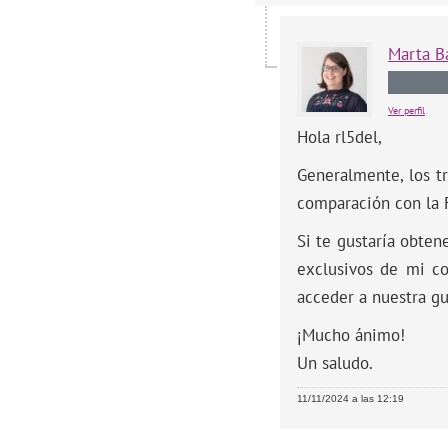
Marta
B
Ver perfil
Hola rl5del,
Generalmente, los tr
comparación con la 
Si te gustaría obten
exclusivos de mi c
acceder a nuestra g
¡Mucho ánimo!
Un saludo.
11/11/2024 a las 12:19