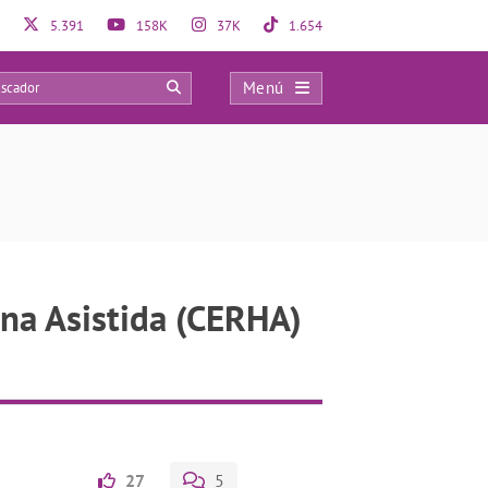
5.391
158K
37K
1.654
Menú
0
na Asistida (CERHA)
27
5