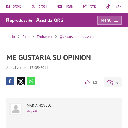
239K
5.391
158K
37K
1.654
Menú
ME GUSTARIA SU OPINION
Inicio
Foro
Embarazo
Quedarse embarazada
ME GUSTARIA SU OPINION
Actualizado el 17/05/2011
11
3
MARIA NOVELO
Ver perfil