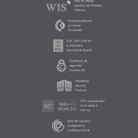
Web de interés
sanitario por Portales
Médicos
Proyecto adherido
al Charter
Diversidad
ISSN 2341-1104 por
la Biblioteca
Nacional de España
Certificado de
seguridad
Comodo SSL
Wordfence
Security
Premium
W3C accesibilidad
nivel doble A,
WAI-AA
Sello de calidad y
transparencia
Confianza Online