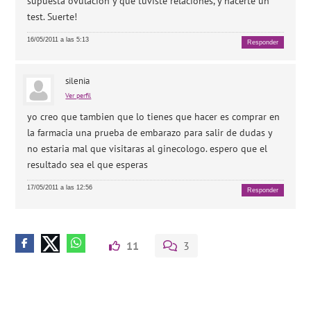
supuesta ovulacion y que tuviste relaciones, y hacerte un
test. Suerte!
16/05/2011 a las 5:13
Responder
silenia
Ver perfil
yo creo que tambien que lo tienes que hacer es comprar en
la farmacia una prueba de embarazo para salir de dudas y
no estaria mal que visitaras al ginecologo. espero que el
resultado sea el que esperas
17/05/2011 a las 12:56
Responder
11
3