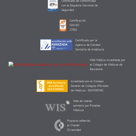
Certificado de conformidad
con el Esquema Nacional de
Seguridad
Certificación
ISO/IEC
27001
Certificado por la
Agencia de Calidad
Sanitaria de Andalucía
Web Médica Acreditada por
el Colegio de Médicos de
Barcelona
Acreditado por el Consejo
General de Colegios Oficiales
de Médicos - SEAFORMEC
Web de interés
sanitario por Portales
Médicos
Proyecto adherido
al Charter
Diversidad