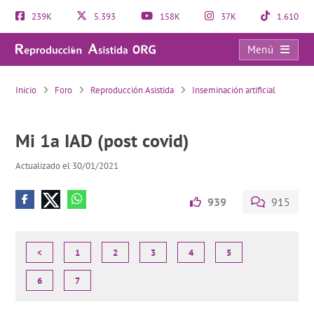
239K
5.393
158K
37K
1.610
Menú
Mi 1a IAD (post covid)
Inicio
Foro
Reproducción Asistida
Inseminación artificial
Mi 1a IAD (post covid)
Actualizado el 30/01/2021
939
915
<
1
2
3
4
5
6
7