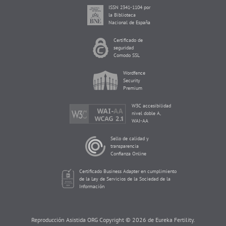
ISSN 2341-1104 por
la Biblioteca
Nacional de España
Certificado de
seguridad
Comodo SSL
Wordfence
Security
Premium
W3C accesibilidad
nivel doble A,
WAI-AA
Sello de calidad y
transparencia
Confianza Online
Certificado Business Adapter en cumplimiento
de la Ley de Servicios de la Sociedad de la
Información
Reproducción Asistida ORG Copyright © 2026 de Eureka Fertility.