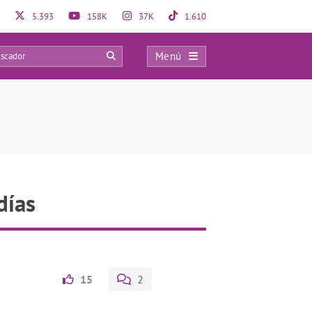
5.393
158K
37K
1.610
Menú
0
días
15
2