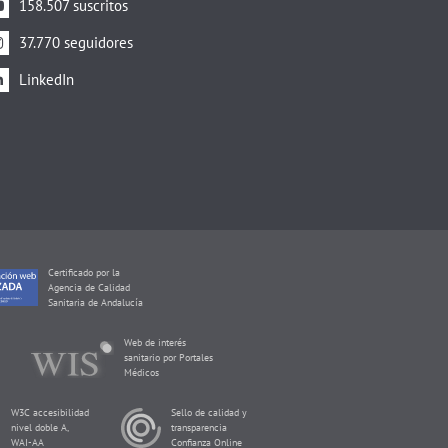
158.507 suscritos
37.770 seguidores
LinkedIn
Certificado por la
Agencia de Calidad
Sanitaria de Andalucía
Web de interés
sanitario por Portales
Médicos
W3C accesibilidad
Sello de calidad y
nivel doble A,
transparencia
WAI-AA
Confianza Online