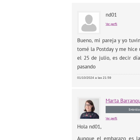
nd01
Ver perfil
Bueno, mi pareja y yo tuvi
tomé la Postday y me hice 
el 25 de julio, es decir d
pasando
01/10/2024 a las 21:59
Marta
Barranq
Embriólo
Ver perfil
Hola nd01,
Aunque el embarazo es la 