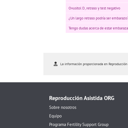
Ovusitol D, retraso y test negativo
¿Un largo retraso podría ser embarazo
Tengo dudas acerca de estar embaraz
La información proporcionada en Reproducción As
Reproducción Asistida ORG
Sobre nosotros
Equipo
Programa Fertility Support Group