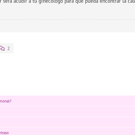
r será acudir a tu ginecólogo para que pueda encontrar la cau
2
rmonal?
etraso