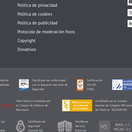
Política de privacidad
Política de cookies
Política de publicidad
Protocolo de moderación foros
Copyright
Donativos
tenido
Certificado de conformidad
Certificación
editada
con el Esquema Nacional de
ISO/IEC
I
Seguridad
27001
Web Médica Acreditada por
Acreditado por el Consejo
el Colegio de Médicos de
General de Colegios Oficiales
Barcelona
de Médicos - SEAFORMEC
 por
Certificado de
Wordfence
seguridad
Security
paña
Comodo SSL
Premium