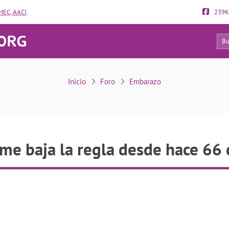
EC, AACI
.
239K
13
No me baja la regla desde hace 66 días
Inicio
Foro
Embarazo
me baja la regla desde hace 66 