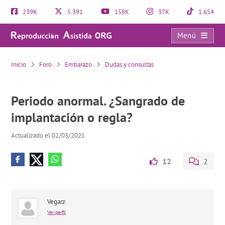
239K
5.391
158K
37K
1.654
Menú
Periodo anormal. ¿Sangrado de implantación o regla?
Inicio
Foro
Embarazo
Dudas y consultas
Periodo anormal. ¿Sangrado de
implantación o regla?
Actualizado el 02/03/2021
12
2
Vegarz
Ver perfil