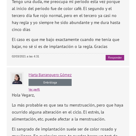
Tengo una duda, me preocupa mi periodo esta vez porque
al inicio del periodo fue de color café. El segundo y el
tercero día fue rojo normal, pero en el tercero ya casi no
hay regla y yo siempre he sido abundante y me dura hasta
cinco días
El caso es que me bajo exactamente cuando me tenía que
bajar, no sé si es de implantación o la regla. Gracias
02/03/2021 a las 4:31
Responder
Marta
Barranquero Gómez
Embrióloga
Ver perfil
Hola Vegarz,
Lo más probable es que sea tu menstruación, pero que haya
ocurrido alguna alteración en el ciclo. El estrés, la
alimentación, etc. puede afectar a la menstruación.
El sangrado de implantación suele ser de color rosado y
muy ligero. En cualquier caso, te puedes hacer un test de