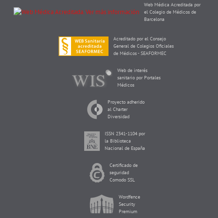
Web Médica Acreditada por
el Colegio de Médicos de
Barcelona
Acreditado por el Consejo
General de Colegios Oficiales
de Médicos - SEAFORMEC
Web de interés
sanitario por Portales
Médicos
Proyecto adherido
al Charter
Diversidad
ISSN 2341-1104 por
la Biblioteca
Nacional de España
Certificado de
seguridad
Comodo SSL
Wordfence
Security
Premium