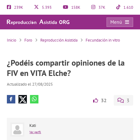
239K
5.393
158K
37K
1.610
Menú
¿Podéis compartir opiniones de la FIV en VITA Elche?
Inicio
Foro
Reproducción Asistida
Fecundación in vitro
¿Podéis compartir opiniones de la
FIV en VITA Elche?
Actualizado el 27/08/2025
32
3
Kati
Ver perfil