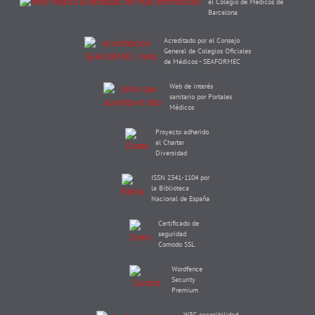
el Colegio de Médicos de
Barcelona
Acreditado por el Consejo
General de Colegios Oficiales
de Médicos - SEAFORMEC
Web de interés
sanitario por Portales
Médicos
Proyecto adherido
al Charter
Diversidad
ISSN 2341-1104 por
la Biblioteca
Nacional de España
Certificado de
seguridad
Comodo SSL
Wordfence
Security
Premium
W3C accesibilidad