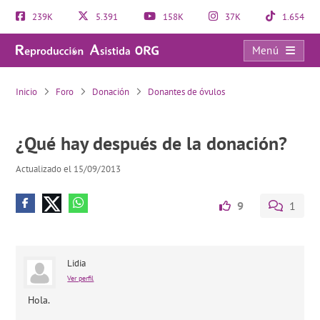
239K
5.391
158K
37K
1.654
Menú
¿Qué hay después de la donación?
Inicio
Foro
Donación
Donantes de óvulos
¿Qué hay después de la donación?
Actualizado el 15/09/2013
9
1
Lidia
Ver perfil
Hola.