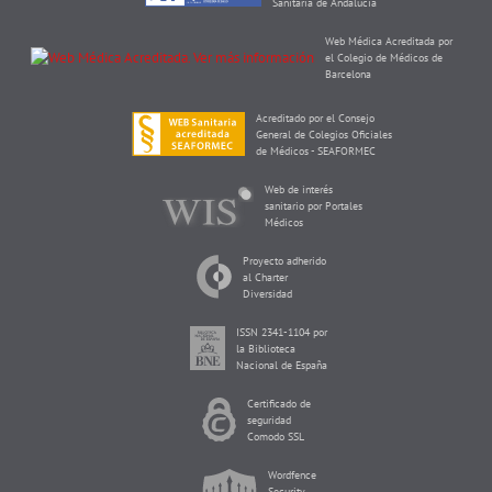
Sanitaria de Andalucía
Web Médica Acreditada por
el Colegio de Médicos de
Barcelona
Acreditado por el Consejo
General de Colegios Oficiales
de Médicos - SEAFORMEC
Web de interés
sanitario por Portales
Médicos
Proyecto adherido
al Charter
Diversidad
ISSN 2341-1104 por
la Biblioteca
Nacional de España
Certificado de
seguridad
Comodo SSL
Wordfence
Security