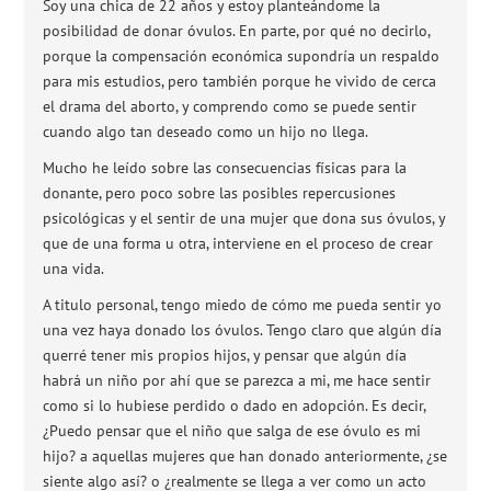
Soy una chica de 22 años y estoy planteándome la
posibilidad de donar óvulos. En parte, por qué no decirlo,
porque la compensación económica supondría un respaldo
para mis estudios, pero también porque he vivido de cerca
el drama del aborto, y comprendo como se puede sentir
cuando algo tan deseado como un hijo no llega.
Mucho he leído sobre las consecuencias físicas para la
donante, pero poco sobre las posibles repercusiones
psicológicas y el sentir de una mujer que dona sus óvulos, y
que de una forma u otra, interviene en el proceso de crear
una vida.
A titulo personal, tengo miedo de cómo me pueda sentir yo
una vez haya donado los óvulos. Tengo claro que algún día
querré tener mis propios hijos, y pensar que algún día
habrá un niño por ahí que se parezca a mi, me hace sentir
como si lo hubiese perdido o dado en adopción. Es decir,
¿Puedo pensar que el niño que salga de ese óvulo es mi
hijo? a aquellas mujeres que han donado anteriormente, ¿se
siente algo así? o ¿realmente se llega a ver como un acto