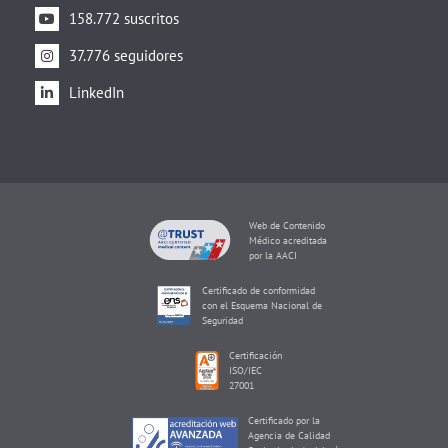
158.772 suscritos
37.776 seguidores
LinkedIn
Web de Contenido
Médico acreditada
por la AACI
Certificado de conformidad
con el Esquema Nacional de
Seguridad
Certificación
ISO/IEC
27001
Certificado por la
Agencia de Calidad