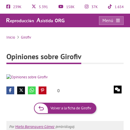
239K
5.391
158K
37K
1.654
Menú
Opiniones sobre Girofiv
Inicio
Girofiv
Opiniones sobre Girofiv
0
Volver a la ficha de Girofiv
Por
Marta Barranquero Gómez
(embrióloga).