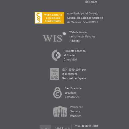
Barcelona
Acreditado por el Consejo
General de Colegios Oficiales
de Médicos - SEAFORMEC
Web de interés
sanitario por Portales
Médicos
Proyecto adherido
al Charter
Diversidad
ISSN 2341-1104 por
la Biblioteca
Nacional de España
Certificado de
seguridad
Comodo SSL
Wordfence
Security
Premium
W3C accesibilidad