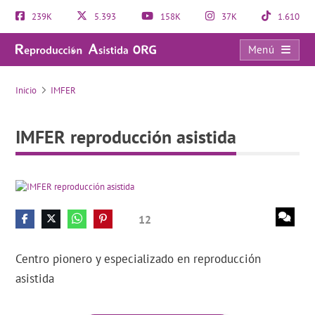
239K
5.393
158K
37K
1.610
Menú
IMFER reproducción asistida
Inicio
IMFER
IMFER reproducción asistida
12
Centro pionero y especializado en reproducción
asistida