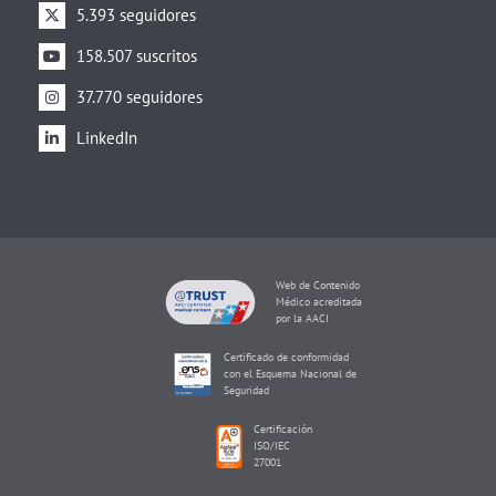
5.393 seguidores
158.507 suscritos
37.770 seguidores
LinkedIn
Web de Contenido
Médico acreditada
por la AACI
Certificado de conformidad
con el Esquema Nacional de
Seguridad
Certificación
ISO/IEC
27001