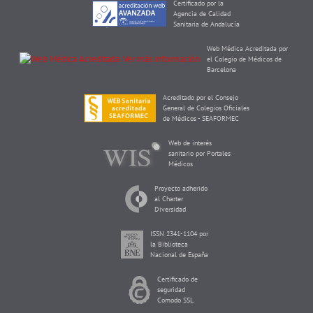
Certificado por la
Agencia de Calidad
Sanitaria de Andalucía
Web Médica Acreditada por
el Colegio de Médicos de
Barcelona
Acreditado por el Consejo
General de Colegios Oficiales
de Médicos - SEAFORMEC
Web de interés
sanitario por Portales
Médicos
Proyecto adherido
al Charter
Diversidad
ISSN 2341-1104 por
la Biblioteca
Nacional de España
Certificado de
seguridad
Comodo SSL