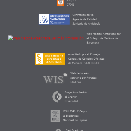
ISO/IEC
27001
Certificado por la
Agencia de Calidad
Sanitaria de Andalucía
Web Médica Acreditada por
el Colegio de Médicos de
Barcelona
Acreditado por el Consejo
General de Colegios Oficiales
de Médicos - SEAFORMEC
Web de interés
sanitario por Portales
Médicos
Proyecto adherido
al Charter
Diversidad
ISSN 2341-1104 por
la Biblioteca
Nacional de España
Certificado de