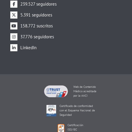
239.527 seguidores
5.391 seguidores
158.772 suscritos
37.776 seguidores
LinkedIn
Web de Contenido
Médico acreditada
por la AACI
Certificado de conformidad
con el Esquema Nacional de
Seguridad
Certificación
ISO/IEC