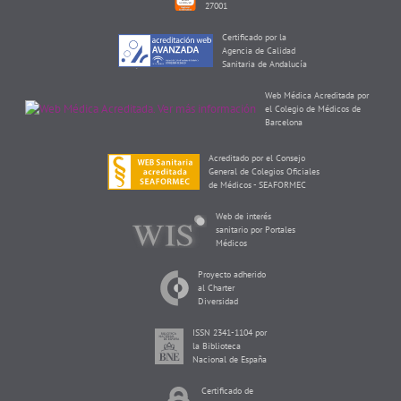
27001
Certificado por la
Agencia de Calidad
Sanitaria de Andalucía
Web Médica Acreditada por
el Colegio de Médicos de
Barcelona
Acreditado por el Consejo
General de Colegios Oficiales
de Médicos - SEAFORMEC
Web de interés
sanitario por Portales
Médicos
Proyecto adherido
al Charter
Diversidad
ISSN 2341-1104 por
la Biblioteca
Nacional de España
Certificado de