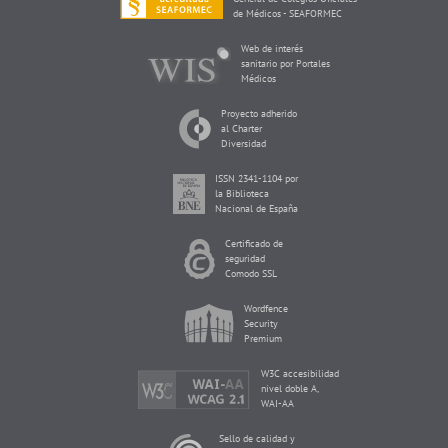
de Médicos - SEAFORMEC
Web de interés
sanitario por Portales
Médicos
Proyecto adherido
al Charter
Diversidad
ISSN 2341-1104 por
la Biblioteca
Nacional de España
Certificado de
seguridad
Comodo SSL
Wordfence
Security
Premium
W3C accesibilidad
nivel doble A,
WAI-AA
Sello de calidad y