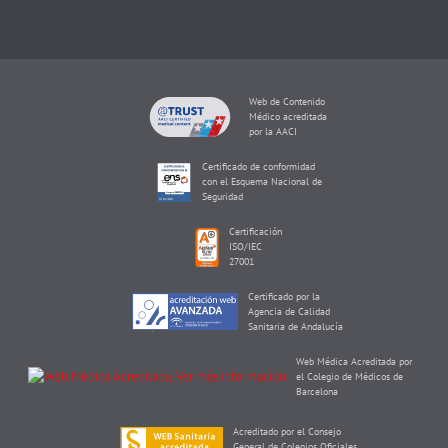
Web de Contenido
Médico acreditada
por la AACI
Certificado de conformidad
con el Esquema Nacional de
Seguridad
Certificación
ISO/IEC
27001
Certificado por la
Agencia de Calidad
Sanitaria de Andalucía
Web Médica Acreditada por
el Colegio de Médicos de
Barcelona
Acreditado por el Consejo
General de Colegios Oficiales