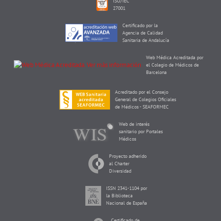
ISO/IEC
27001
Certificado por la
Agencia de Calidad
Sanitaria de Andalucía
Web Médica Acreditada por
el Colegio de Médicos de
Barcelona
Acreditado por el Consejo
General de Colegios Oficiales
de Médicos - SEAFORMEC
Web de interés
sanitario por Portales
Médicos
Proyecto adherido
al Charter
Diversidad
ISSN 2341-1104 por
la Biblioteca
Nacional de España
Certificado de