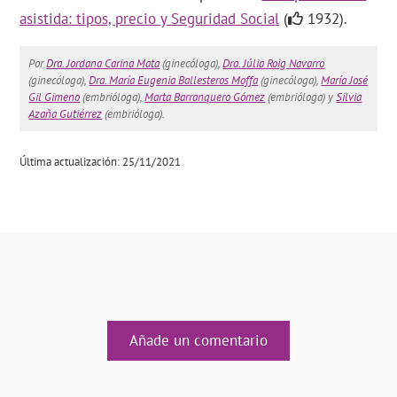
asistida: tipos, precio y Seguridad Social
(
1932).
Por
Dra. Jordana Carina Mata
(ginecóloga),
Dra. Júlia Roig Navarro
(ginecóloga),
Dra. María Eugenia Ballesteros Moffa
(ginecóloga),
María José
Gil Gimeno
(embrióloga),
Marta Barranquero Gómez
(embrióloga) y
Silvia
Azaña Gutiérrez
(embrióloga).
Última actualización: 25/11/2021
Añade un comentario