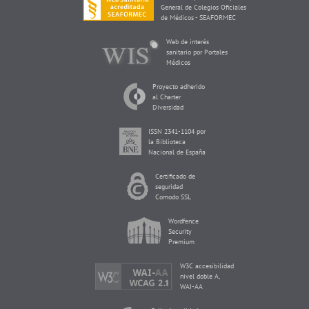
General de Colegios Oficiales
de Médicos - SEAFORMEC
Web de interés
sanitario por Portales
Médicos
Proyecto adherido
al Charter
Diversidad
ISSN 2341-1104 por
la Biblioteca
Nacional de España
Certificado de
seguridad
Comodo SSL
Wordfence
Security
Premium
W3C accesibilidad
nivel doble A,
WAI-AA