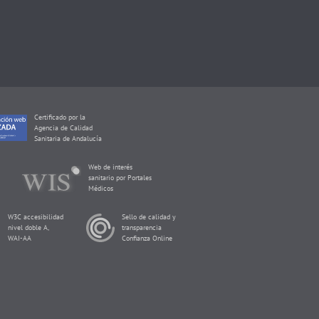
Certificado por la
Agencia de Calidad
Sanitaria de Andalucía
Web de interés
sanitario por Portales
Médicos
W3C accesibilidad
Sello de calidad y
nivel doble A,
transparencia
WAI-AA
Confianza Online