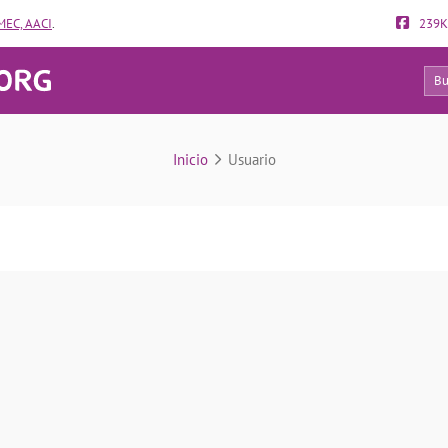
EC, AACI
.
239K
13
Usuario
Inicio
Usuario