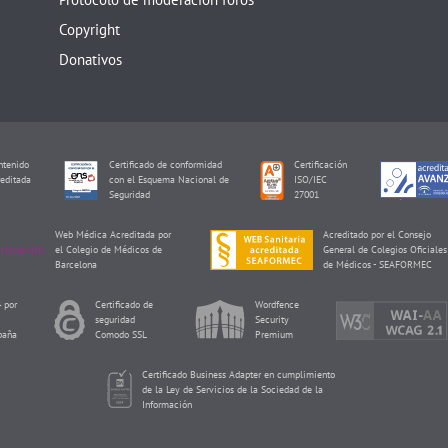
Copyright
Donativos
tenido
Certificado de conformidad
Certificación
editada
con el Esquema Nacional de
ISO/IEC
I
Seguridad
27001
Web Médica Acreditada por
Acreditado por el Consejo
el Colegio de Médicos de
General de Colegios Oficiales
Barcelona
de Médicos - SEAFORMEC
 por
Certificado de
Wordfence
seguridad
Security
paña
Comodo SSL
Premium
Certificado Business Adapter en cumplimiento
de la Ley de Servicios de la Sociedad de la
Información