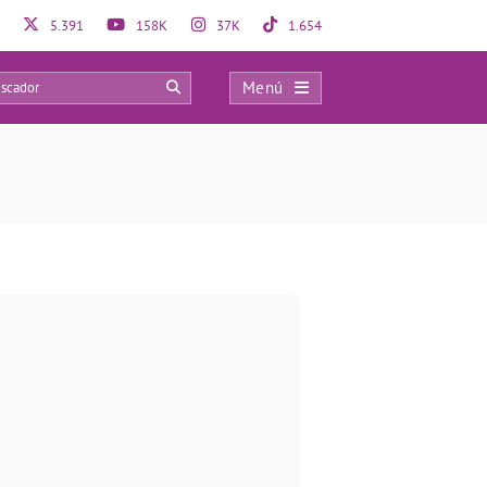
5.391
158K
37K
1.654
Menú
0