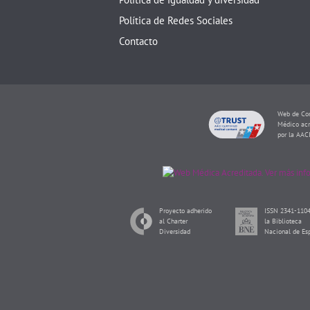
Política de Redes Sociales
Contacto
Web de Con
Médico acr
por la AAC
Proyecto adherido
ISSN 2341-1104
al Charter
la Biblioteca
Diversidad
Nacional de Es