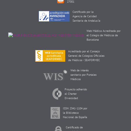
27001
Certificado por la
Agencia de Calidad
Sanitaria de Andalucía
Web Médica Acreditada por
el Colegio de Médicos de
Barcelona
Acreditado por el Consejo
General de Colegios Oficiales
de Médicos - SEAFORMEC
Web de interés
sanitario por Portales
Médicos
Proyecto adherido
al Charter
Diversidad
ISSN 2341-1104 por
la Biblioteca
Nacional de España
Certificado de