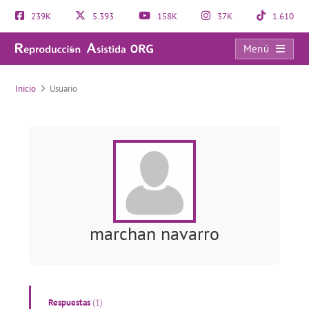
239K
5.393
158K
37K
1.610
Menú
Usuario
Inicio
Usuario
marchan navarro
Respuestas
(1)