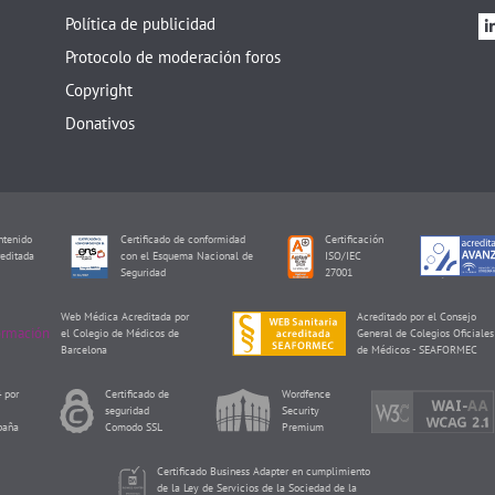
Política de publicidad
Protocolo de moderación foros
Copyright
Donativos
tenido
Certificado de conformidad
Certificación
editada
con el Esquema Nacional de
ISO/IEC
I
Seguridad
27001
Web Médica Acreditada por
Acreditado por el Consejo
el Colegio de Médicos de
General de Colegios Oficiales
Barcelona
de Médicos - SEAFORMEC
 por
Certificado de
Wordfence
seguridad
Security
paña
Comodo SSL
Premium
Certificado Business Adapter en cumplimiento
de la Ley de Servicios de la Sociedad de la