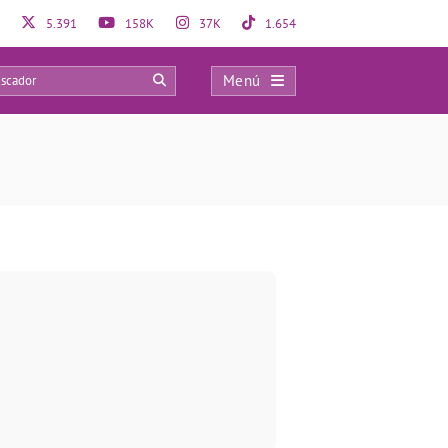
5.391
158K
37K
1.654
Menú
0