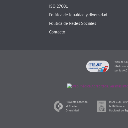
ISO 27001
Política de igualdad y diversidad
Política de Redes Sociales
Contacto
Web de Con
Médico acr
por la AAC
Proyecto adherido
ISSN 2341-1104
al Charter
la Biblioteca
Diversidad
Nacional de Es