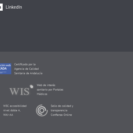
LinkedIn
Certificado por la
Agencia de Calidad
Sanitaria de Andalucía
Web de interés
sanitario por Portales
Médicos
W3C accesibilidad
Sello de calidad y
nivel doble A,
transparencia
WAI-AA
Confianza Online