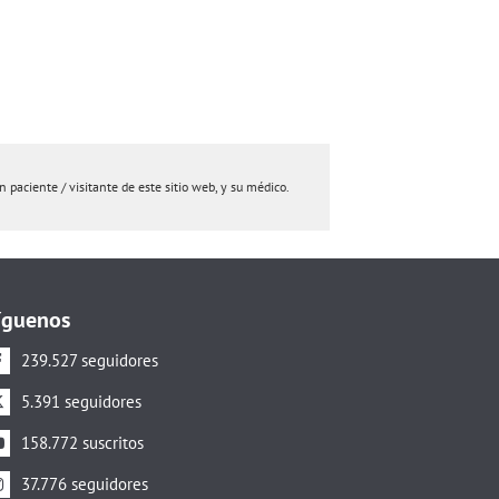
paciente / visitante de este sitio web, y su médico.
íguenos
239.527 seguidores
5.391 seguidores
158.772 suscritos
37.776 seguidores