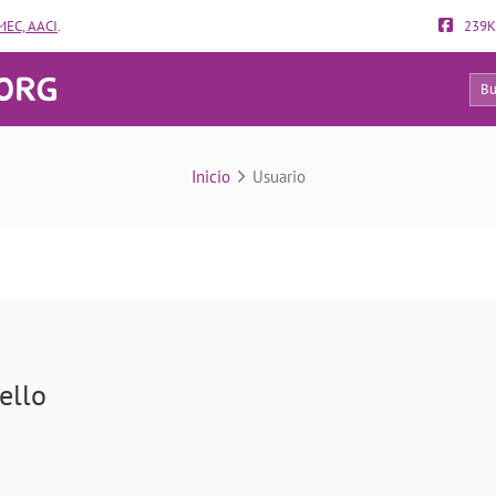
EC, AACI
.
239K
13
Usuario
Inicio
Usuario
ello