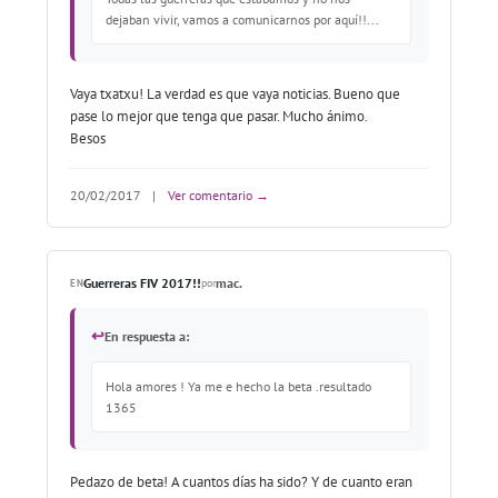
dejaban vivir, vamos a comunicarnos por aquí!!...
Vaya txatxu! La verdad es que vaya noticias. Bueno que
pase lo mejor que tenga que pasar. Mucho ánimo.
Besos
20/02/2017
|
Ver comentario →
Guerreras FIV 2017!!
mac.
EN
por
↩
En respuesta a:
Hola amores ! Ya me e hecho la beta .resultado
1365
Pedazo de beta! A cuantos días ha sido? Y de cuanto eran