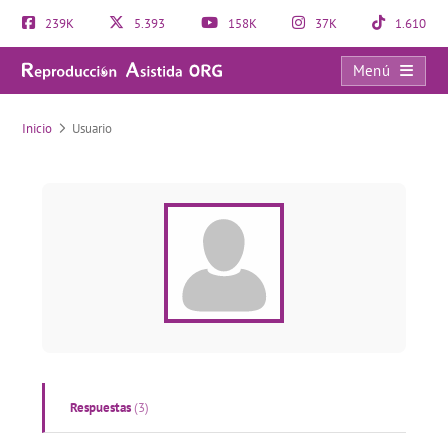
239K
5.393
158K
37K
1.610
Menú
Usuario
Inicio
Usuario
Respuestas
(3)