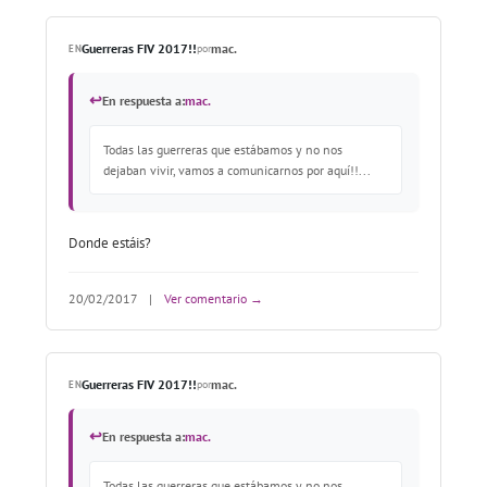
Guerreras FIV 2017!!
mac.
EN
por
↩
En respuesta a:
mac.
Todas las guerreras que estábamos y no nos
dejaban vivir, vamos a comunicarnos por aquí!!...
Donde estáis?
20/02/2017
|
Ver comentario →
Guerreras FIV 2017!!
mac.
EN
por
↩
En respuesta a:
mac.
Todas las guerreras que estábamos y no nos