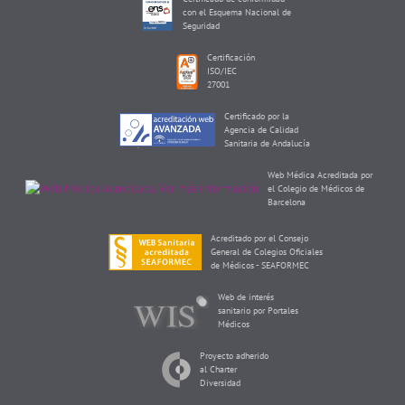
con el Esquema Nacional de
Seguridad
Certificación
ISO/IEC
27001
Certificado por la
Agencia de Calidad
Sanitaria de Andalucía
Web Médica Acreditada por
el Colegio de Médicos de
Barcelona
Acreditado por el Consejo
General de Colegios Oficiales
de Médicos - SEAFORMEC
Web de interés
sanitario por Portales
Médicos
Proyecto adherido
al Charter
Diversidad