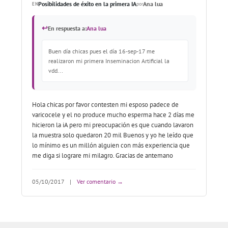
Posibilidades de éxito en la primera IA
Ana lua
EN
por
↩
En respuesta a:
Ana lua
Buen día chicas pues el día 16-sep-17 me
realizaron mi primera Inseminacion Artificial la
vdd...
Hola chicas por favor contesten mi esposo padece de
varicocele y el no produce mucho esperma hace 2 días me
hicieron la iA pero mi preocupación es que cuando lavaron
la muestra solo quedaron 20 mil Buenos y yo he leído que
lo mínimo es un millón alguien con más experiencia que
me diga si lograre mi milagro. Gracias de antemano
05/10/2017
|
Ver comentario →