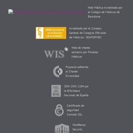
Web Médica Acreditada por
el Colegio de Médicos de
Barcelona
Acreditado por el Consejo
General de Colegios Oficiales
de Médicos - SEAFORMEC
Web de interés
sanitario por Portales
Médicos
Proyecto adherido
al Charter
Diversidad
ISSN 2341-1104 por
la Biblioteca
Nacional de España
Certificado de
seguridad
Comodo SSL
Wordfence
Security