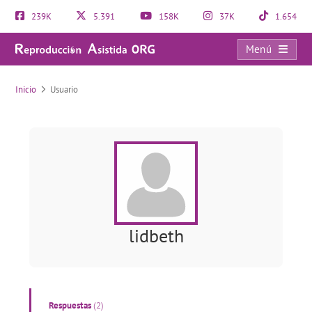
239K
5.391
158K
37K
1.654
Menú
Usuario
Inicio
Usuario
lidbeth
Respuestas
(2)