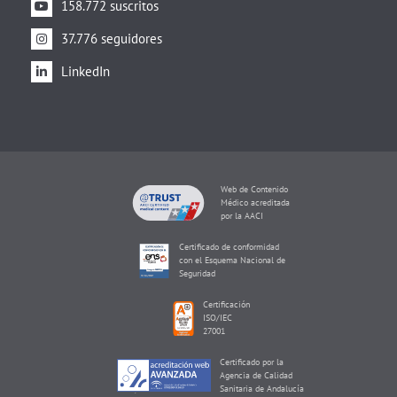
158.772 suscritos
37.776 seguidores
LinkedIn
Web de Contenido
Médico acreditada
por la AACI
Certificado de conformidad
con el Esquema Nacional de
Seguridad
Certificación
ISO/IEC
27001
Certificado por la
Agencia de Calidad
Sanitaria de Andalucía