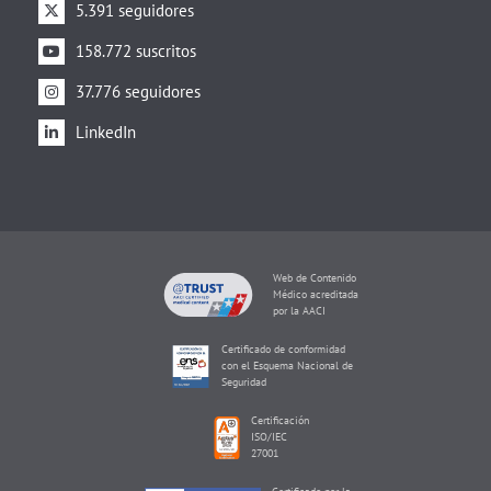
5.391 seguidores
158.772 suscritos
37.776 seguidores
LinkedIn
Web de Contenido
Médico acreditada
por la AACI
Certificado de conformidad
con el Esquema Nacional de
Seguridad
Certificación
ISO/IEC
27001