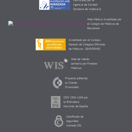
Certificado por la
Agencia de Calidad
Sanitaria de Andalucía
Web Médica Acreditada por
el Colegio de Médicos de
Barcelona
Acreditado por el Consejo
General de Colegios Oficiales
de Médicos - SEAFORMEC
Web de interés
sanitario por Portales
Médicos
Proyecto adherido
al Charter
Diversidad
ISSN 2341-1104 por
la Biblioteca
Nacional de España
Certificado de
seguridad
Comodo SSL