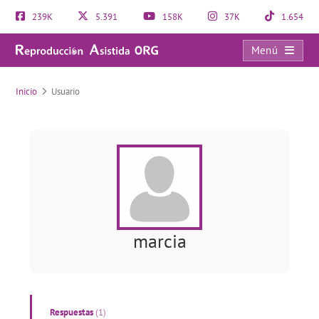
239K
5.391
158K
37K
1.654
Menú
Usuario
Inicio
Usuario
marcia
Respuestas
(1)