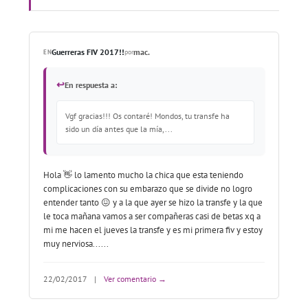
Guerreras FIV 2017!!
mac.
EN
por
↩
En respuesta a:
Vgf gracias!!! Os contaré! Mondos, tu transfe ha
sido un día antes que la mía,...
Hola 👋 lo lamento mucho la chica que esta teniendo
complicaciones con su embarazo que se divide no logro
entender tanto 😖 y a la que ayer se hizo la transfe y la que
le toca mañana vamos a ser compañeras casi de betas xq a
mi me hacen el jueves la transfe y es mi primera fiv y estoy
muy nerviosa......
22/02/2017
|
Ver comentario →